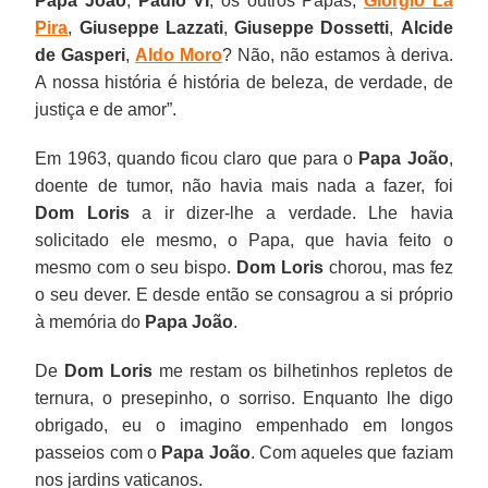
Papa João
,
Paulo VI
, os outros Papas,
Giorgio La
Pira
,
Giuseppe Lazzati
,
Giuseppe Dossetti
,
Alcide
de Gasperi
,
Aldo Moro
? Não, não estamos à deriva.
A nossa história é história de beleza, de verdade, de
justiça e de amor”.
Em 1963, quando ficou claro que para o
Papa João
,
doente de tumor, não havia mais nada a fazer, foi
Dom
Loris
a ir dizer-lhe a verdade. Lhe havia
solicitado ele mesmo, o Papa, que havia feito o
mesmo com o seu bispo.
Dom Loris
chorou, mas fez
o seu dever. E desde então se consagrou a si próprio
à memória do
Papa João
.
De
Dom Loris
me restam os bilhetinhos repletos de
ternura, o presepinho, o sorriso. Enquanto lhe digo
obrigado, eu o imagino empenhado em longos
passeios com o
Papa João
. Com aqueles que faziam
nos jardins vaticanos.