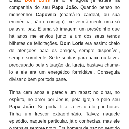
Então
Dom Loris
se foi e agora já estará na
companhia do seu
Papa João
. Quando penso no
monsenhor
Capovilla
(chamá-lo cardeal, ou sua
eminência, não o consigo), me vem à mente uma só
palavra: paz. E uma só imagem: um presépinho que
há anos me enviou junto a um dos seus ternos
bilhetes de felicitações.
Dom Loris
era assim: cheio
de atenções para os amigos, sempre disponível,
sempre sorridente. Se te sentias para baixo ou talvez
preocupado pela situação da Igreja, bastava chama-
lo e ele era um energético formidável. Conseguia
divisar o bem por toda parte.
Tinha cem anos e parecia um rapaz: no olhar, no
espírito, no amor por Jesus, pela Igreja e pelo seu
Papa João
. Se podia ficar a escutá-lo por horas.
Tinha um frescor extraordinário. Talvez naquele
episódio, naquele particular, já o conhecias, mas ele
o tornava sempre novo. Era homem de paz no sentido