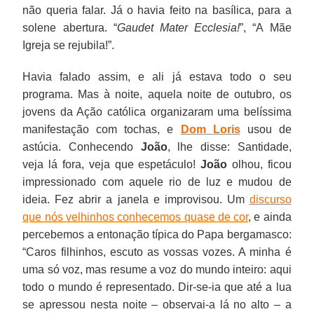
não queria falar. Já o havia feito na basílica, para a
solene abertura. “
Gaudet Mater Ecclesia!
”, “A Mãe
Igreja se rejubila!”.
Havia falado assim, e ali já estava todo o seu
programa. Mas à noite, aquela noite de outubro, os
jovens da Ação católica organizaram uma belíssima
manifestação com tochas, e
Dom Loris
usou de
astúcia. Conhecendo
João
, lhe disse: Santidade,
veja lá fora, veja que espetáculo!
João
olhou, ficou
impressionado com aquele rio de luz e mudou de
ideia. Fez abrir a janela e improvisou. Um
discurso
que nós velhinhos conhecemos quase de cor
, e ainda
percebemos a entonação típica do Papa bergamasco:
“Caros filhinhos, escuto as vossas vozes. A minha é
uma só voz, mas resume a voz do mundo inteiro: aqui
todo o mundo é representado. Dir-se-ia que até a lua
se apressou nesta noite – observai-a lá no alto – a