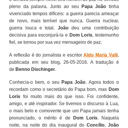
pleno da palavra. Junto ao seu
Papa João
tinha
vivenciado tempos difíceis: a guerra parecia ameaçar
de novo, mais terrível que nunca. Guerra nuclear,
guerra louca e total.
João
deu uma contribuição
decisiva para esconjurá-la e
Dom Loris
, testemunho
fiel, se tornou por sua vez mensageiro de paz.
A reflexão é do jornalista e escritor
Aldo Maria Valli
,
publicada em seu blog, 26-05-2016. A tradução é
de
Benno Dischinger
.
Conhecia-o bem, o seu
Papa João
. Agora todos o
recordam como o secretário do Papa bom, mas
Dom
Loris
foi muito mais do que isso. Foi confidente,
amigo, e até inspirador. Se tivemos o discurso à Lua,
o mais belo e comovente que um Papa jamais tenha
pronunciado, o mérito é de
Dom Loris
. Naquela
noite, na noite do dia inaugural do
Concílio
,
João