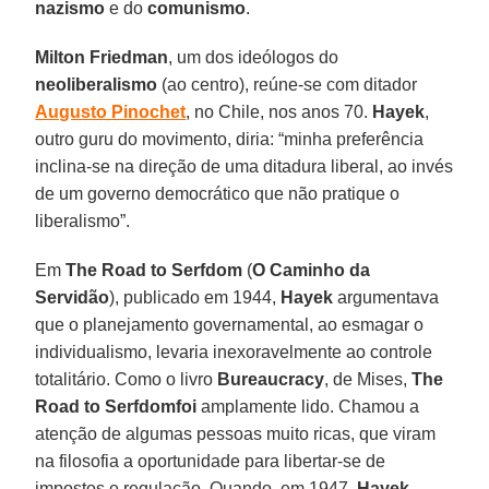
nazismo
e do
comunismo
.
Milton Friedman
, um dos ideólogos do
neoliberalismo
(ao centro), reúne-se com ditador
Augusto Pinochet
, no Chile, nos anos 70.
Hayek
,
outro guru do movimento, diria: “minha preferência
inclina-se na direção de uma ditadura liberal, ao invés
de um governo democrático que não pratique o
liberalismo”.
Em
The Road to Serfdom
(
O Caminho da
Servidão
), publicado em 1944,
Hayek
argumentava
que o planejamento governamental, ao esmagar o
individualismo, levaria inexoravelmente ao controle
totalitário. Como o livro
Bureaucracy
, de Mises,
The
Road to Serfdomfoi
amplamente lido. Chamou a
atenção de algumas pessoas muito ricas, que viram
na filosofia a oportunidade para libertar-se de
impostos e regulação. Quando, em 1947,
Hayek