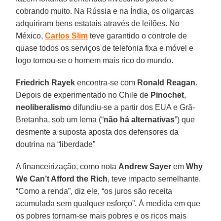
cobrando muito. Na Rússia e na Índia, os oligarcas
adquiriram bens estatais através de leilões. No
México,
Carlos Slim
teve garantido o controle de
quase todos os serviços de telefonia fixa e móvel e
logo tornou-se o homem mais rico do mundo.
Friedrich Rayek
encontra-se com
Ronald Reagan
.
Depois de experimentado no Chile de
Pinochet
,
neoliberalismo
difundiu-se a partir dos EUA e Grã-
Bretanha, sob um lema (“
não há alternativas
”) que
desmente a suposta aposta dos defensores da
doutrina na “liberdade”
A financeirização, como nota
Andrew Sayer
em
Why
We Can’t Afford the Rich
, teve impacto semelhante.
“Como a renda”, diz ele, “os juros são receita
acumulada sem qualquer esforço”. À medida em que
os pobres tornam-se mais pobres e os ricos mais