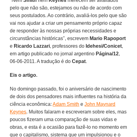
"Nem
Smith
nem
Keynes
merecem ser avaliados
pelo que não são, estejamos ou não de acordo com
seus postulados. Ao contrário, avaliá-los pelo que são
vai nos ajudar a criar um pensamento próprio capaz
de responder às nossas próprias necessidades e
circunstâncias históricas", escrevem
Mario Rapoport
e
Ricardo
Lazzari
, professores do
Idehesi/Conicet
,
em artigo publicado no jornal argentino
Página/12
,
06-06-2011. A tradução é do
Cepat
.
Eis o artigo.
No domingo passado, foi o aniversário de nascimento
de dois dos pensadores mais influentes na história da
ciência econômica:
Adam Smith
e
John Maynard
Keynes
. Muitos falaram e escreveram sobre eles, mas
poucos fizeram uma comparação de suas vidas e
obras, e esta é a ocasião para fazê-lo no momento em
que o capitalismo, sistema que um impulsionou e o