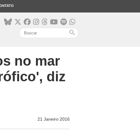
ONTATO
search
os no mar
ófico', diz
21 Janeiro 2016