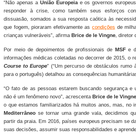
“Não apenas a
União Europeia
e os governos europeus
responder à crise, como também seus esforços conc
dissuasão, somados a sua resposta caótica às necessid
que fogem, pioraram efetivamente as
condições
de milha
crianças vulneráveis”, afirma
Brice de le Vingne
, direto
Por meio de depoimentos de profissionais de
MSF
e d
informações médicas coletadas no decorrer de 2015, o rela
Course to Europe
” (“Um percurso de obstáculos rumo à
para o português) detalhou as consequências humanitária
“O fato de as pessoas estarem buscando segurança e
não é um fenômeno novo”, acrescenta
Brice de le Vingn
o que estamos familiarizados há muitos anos, mas, no i
Mediterrâneo
se tornar uma grande vala, decidimos q
partir da praia. Em 2016, países europeus precisam se d
suas decisões, assumir suas responsabilidades e aprende