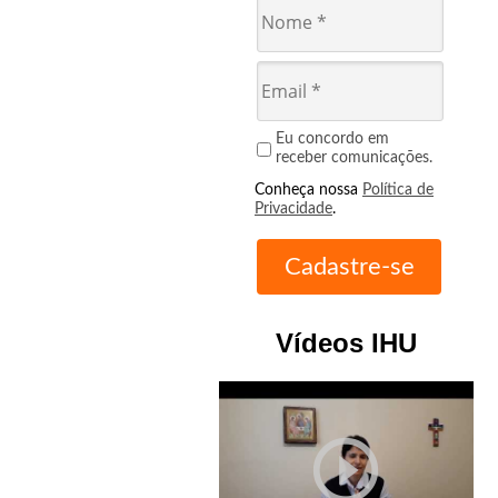
Eu concordo em
receber comunicações.
Conheça nossa
Política de
Privacidade
.
Vídeos IHU
play_circle_outline