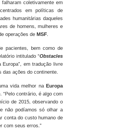
 falharam coletivamente em
entrados em políticas de
ades humanitárias daqueles
res de homens, mulheres e
r de operações de
MSF
.
e pacientes, bem como de
tório intitulado “
Obstacles
 Europa”, em tradução livre
s das ações do continente.
 uma vida melhor na
Europa
e
. “Pelo contrário, é algo com
nício de 2015, observando o
ue não podíamos só olhar a
ar conta do custo humano de
r com seus erros.”