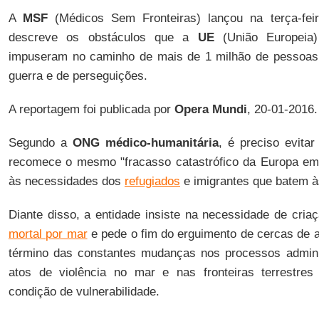
A
MSF
(Médicos Sem Fronteiras) lançou na terça-feir
descreve os obstáculos que a
UE
(União Europeia
impuseram no caminho de mais de 1 milhão de pessoas, 
guerra e de perseguições.
A reportagem foi publicada por
Opera Mundi
, 20-01-2016.
Segundo a
ONG médico-humanitária
, é preciso evita
recomece o mesmo "fracasso catastrófico da Europa em
às necessidades dos
refugiados
e imigrantes que batem à
Diante disso, a entidade insiste na necessidade de cria
mortal por mar
e pede o fim do erguimento de cercas de
término das constantes mudanças nos processos admini
atos de violência no mar e nas fronteiras terrestre
condição de vulnerabilidade.