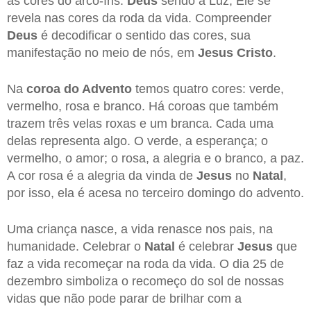
as cores do arco-íris.
Deus
sendo a Luz, Ele se
revela nas cores da roda da vida. Compreender
Deus
é decodificar o sentido das cores, sua
manifestação no meio de nós, em
Jesus Cristo
.
Na
coroa do Advento
temos quatro cores: verde,
vermelho, rosa e branco. Há coroas que também
trazem três velas roxas e um branca. Cada uma
delas representa algo. O verde, a esperança; o
vermelho, o amor; o rosa, a alegria e o branco, a paz.
A cor rosa é a alegria da vinda de
Jesus
no
Natal
,
por isso, ela é acesa no terceiro domingo do advento.
Uma criança nasce, a vida renasce nos pais, na
humanidade. Celebrar o
Natal
é celebrar
Jesus
que
faz a vida recomeçar na roda da vida. O dia 25 de
dezembro simboliza o recomeço do sol de nossas
vidas que não pode parar de brilhar com a