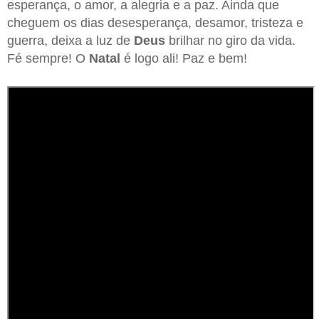
esperança, o amor, a alegria e a paz. Ainda que
cheguem os dias desesperança, desamor, tristeza e
guerra, deixa a luz de
Deus
brilhar no giro da vida.
Fé sempre! O
Natal
é logo ali! Paz e bem!