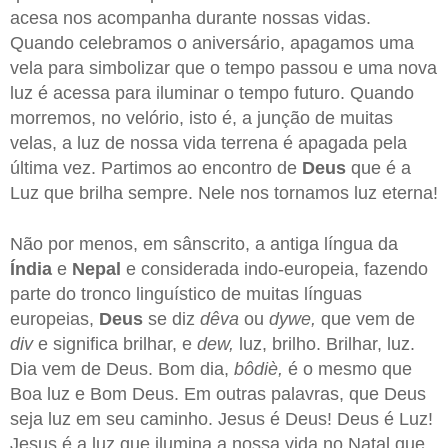
acesa nos acompanha durante nossas vidas.
Quando celebramos o aniversário, apagamos uma
vela para simbolizar que o tempo passou e uma nova
luz é acessa para iluminar o tempo futuro. Quando
morremos, no velório, isto é, a junção de muitas
velas, a luz de nossa vida terrena é apagada pela
última vez. Partimos ao encontro de
Deus
que é a
Luz que brilha sempre. Nele nos tornamos luz eterna!
Não por menos, em sânscrito, a antiga língua da
Índia
e
Nepal
e considerada indo-europeia, fazendo
parte do tronco linguístico de muitas línguas
europeias,
Deus
se diz
dêva
ou
dywe,
que vem de
div
e significa brilhar, e
dew,
luz, brilho. Brilhar, luz.
Dia vem de Deus. Bom dia,
bôdiè,
é o mesmo que
Boa luz e Bom Deus. Em outras palavras, que Deus
seja luz em seu caminho. Jesus é Deus! Deus é Luz!
Jesus é a luz que ilumina a nossa vida no Natal que