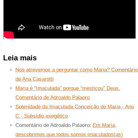
Leia mais
Nos atrevemos a perguntar como Maria? Comentário
de Ana Casarotti
Maria é “Imaculada” porque “mestiçou” Deus.
Comentário de Adroaldo Palaoro
Solenidade da Imaculada Conceição de Maria - Ano
C - Subsídio exegético
Comentário de Adroaldo Palaoro:
Em Maria,
descobrimos que todos somos imaculados(as)