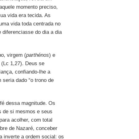
naquele momento preciso,
ua vida era tecida. As
 uma vida toda centrada no
 diferenciasse do dia a dia
o, virgem (
parthénos
) e
” (Lc 1,27). Deus se
iança, confiando-lhe a
m seria dado “o trono de
 fé dessa magnitude. Os
os de si mesmos e seus
ara acolher, com total
obre de Nazaré, conceber
 inverte a ordem social: os