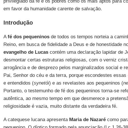
privilegiado da fé e os pobres como os mais aptos para 
em favor da humanidade carente de salvação.
Introdução
A
fé dos pequeninos
de todos os tempos norteia a camin
Reino, em busca de fidelidade a Deus e de honestidade n
evangelho de Lucas
contém uma declaração lapidar de Je
desmontar certas estruturas religiosas, com o verniz cris
arrogância e de desprezo pelos marginalizados social e re
Pai, Senhor do céu e da terra, porque escondestes essas 
e entendidos (
synetói
) e as revelastes aos pequeninos (
ne
Portanto, o testemunho de fé dos pequeninos torna-se ref
autêntica, ao mesmo tempo em que desmerece a pretensã
religiosidade é vazia, muito distante da verdadeira fé.
A catequese lucana apresenta
Maria de Nazaré
como para
pequenino. O díptico formado pela anunciação (Lc 1,26-38