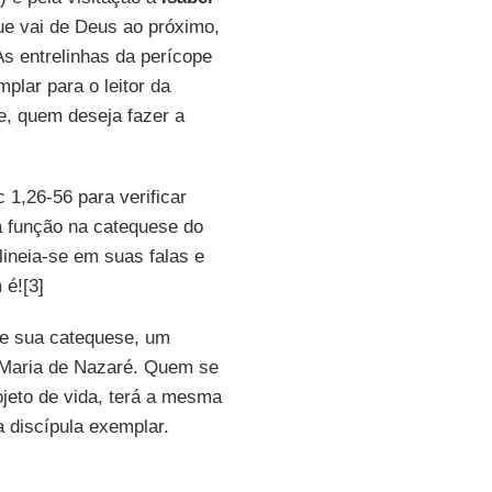
que vai de Deus ao próximo,
As entrelinhas da perícope
plar para o leitor da
e, quem deseja fazer a
c 1,26-56 para verificar
 função na catequese do
ineia-se em suas falas e
 é![3]
 de sua catequese, um
 Maria de Nazaré. Quem se
rojeto de vida, terá a mesma
 discípula exemplar.