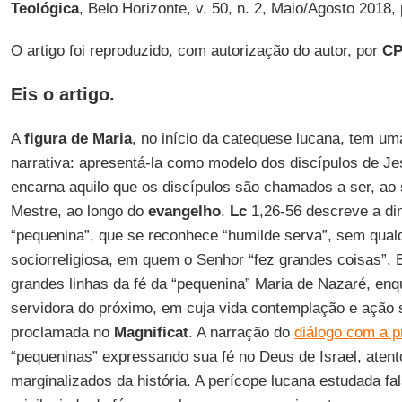
Teológica
, Belo Horizonte, v. 50, n. 2, Maio/Agosto 2018,
O artigo foi reproduzido, com autorização do autor, por
CP
Eis o artigo.
A
figura de Maria
, no início da catequese lucana, tem um
narrativa: apresentá-la como modelo dos discípulos de J
encarna aquilo que os discípulos são chamados a ser, ao
Mestre, ao longo do
evangelho
.
Lc
1,26-56 descreve a di
“pequenina”, que se reconhece “humilde serva”, sem qual
sociorreligiosa, em quem o Senhor “fez grandes coisas”. Es
grandes linhas da fé da “pequenina” Maria de Nazaré, en
servidora do próximo, em cuja vida contemplação e ação 
proclamada no
Magnificat
. A narração do
diálogo com a p
“pequeninas” expressando sua fé no Deus de Israel, aten
marginalizados da história. A perícope lucana estudada fa