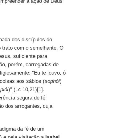
compreender a ação de Deus
hada dos discípulos do
o trato com o semelhante. O
sus, suficiente para
tão, porém, carregadas de
ligiosamente: “Eu te louvo, ó
coisas aos sábios (
sophói
)
piói
)” (Lc 10,21)[1].
erência segura de fé
o dos arrogantes, cuja
digma da fé de um
) e pela visitação a
Isabel