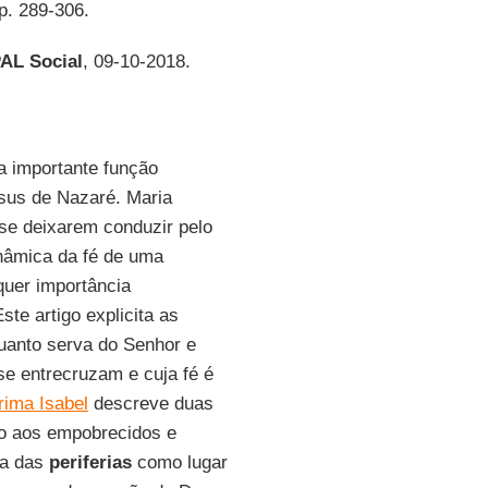
 p. 289-306.
AL Social
, 09-10-2018.
a importante função
esus de Nazaré. Maria
 se deixarem conduzir pelo
nâmica da fé de uma
quer importância
te artigo explicita as
quanto serva do Senhor e
se entrecruzam e cuja fé é
rima Isabel
descreve duas
to aos empobrecidos e
la das
periferias
como lugar