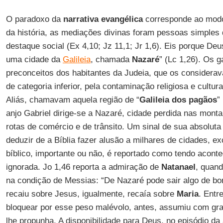
O paradoxo da
narrativa evangélica
corresponde ao modo 
da história, as mediações divinas foram pessoas simples
destaque social (Ex 4,10; Jz 11,1; Jr 1,6). Eis porque De
uma cidade da
Galileia
, chamada
Nazaré
” (Lc 1,26). Os g
preconceitos dos habitantes da Judeia, que os considerav
de categoria inferior, pela contaminação religiosa e cultura
Aliás, chamavam aquela região de “
Galileia dos pagãos
”
anjo Gabriel dirige-se a Nazaré, cidade perdida nas mont
rotas de comércio e de trânsito. Um sinal de sua absoluta
deduzir de a Bíblia fazer alusão a milhares de cidades, e
bíblico, importante ou não, é reportado como tendo acont
ignorada. Jo 1,46 reporta a admiração de
Natanael
, quan
na condição de Messias: “De Nazaré pode sair algo de b
recaiu sobre Jesus, igualmente, recaía sobre
Maria
. Entr
bloquear por esse peso malévolo, antes, assumiu com gr
lhe propunha. A disponibilidade para Deus, no episódio da