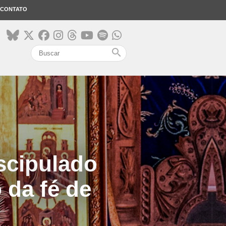
CONTATO
search
scipulado
 da fé de