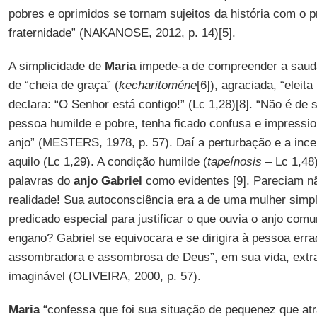
pobres e oprimidos se tornam sujeitos da história com o p
fraternidade” (NAKANOSE, 2012, p. 14)[5].
A simplicidade de
Maria
impede-a de compreender a saud
de “cheia de graça” (
kecharitoméne
[6]), agraciada, “eleita
declara: “O Senhor está contigo!” (Lc 1,28)[8]. “Não é de 
pessoa humilde e pobre, tenha ficado confusa e impressi
anjo” (MESTERS, 1978, p. 57). Daí a perturbação e a incer
aquilo (Lc 1,29). A condição humilde (
tapeínosis
– Lc 1,48)
palavras do
anjo Gabriel
como evidentes [9]. Pareciam n
realidade! Sua autoconsciência era a de uma mulher simp
predicado especial para justificar o que ouvia o anjo comu
engano? Gabriel se equivocara e se dirigira à pessoa erra
assombradora e assombrosa de Deus”, em sua vida, extra
imaginável (OLIVEIRA, 2000, p. 57).
Maria
“confessa que foi sua situação de pequenez que atra