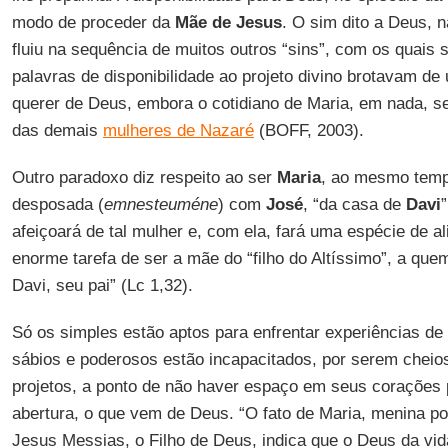
modo de proceder da
Mãe de Jesus
. O sim dito a Deus, 
fluiu na sequência de muitos outros “sins”, com os quais s
palavras de disponibilidade ao projeto divino brotavam de
querer de Deus, embora o cotidiano de Maria, em nada, se
das demais
mulheres de Nazaré
(BOFF, 2003).
Outro paradoxo diz respeito ao ser
Maria
, ao mesmo temp
desposada (
emnesteuméne
) com
José
, “da casa de
Davi
afeiçoará de tal mulher e, com ela, fará uma espécie de al
enorme tarefa de ser a mãe do “filho do Altíssimo”, a que
Davi, seu pai” (Lc 1,32).
Só os simples estão aptos para enfrentar experiências de
sábios e poderosos estão incapacitados, por serem chei
projetos, a ponto de não haver espaço em seus corações p
abertura, o que vem de Deus. “O fato de Maria, menina p
Jesus Messias, o Filho de Deus, indica que o Deus da vida