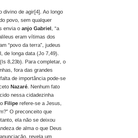
divino de agir[4]. Ao longo
 do povo, sem qualquer
us envia o
anjo Gabriel
, “a
alileus eram vítimas dos
am “povo da terra”, judeus
l, de longa data (Jo 7,49).
 (Is 8,23b). Para completar, o
anhas, fora das grandes
 falta de importância pode-se
xceto
Nazaré
. Nenhum fato
ecido nessa cidadezinha
do
Filipe
refere-se a Jesus,
om?” O preconceito que
etanto, ela não se deixou
andeza de alma o que Deus
 anunciação, revela um