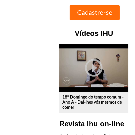
Vídeos IHU
play_circle_outline
18º Domingo do tempo comum -
Ano A - Dai-lhes vós mesmos de
comer
Revista ihu on-line