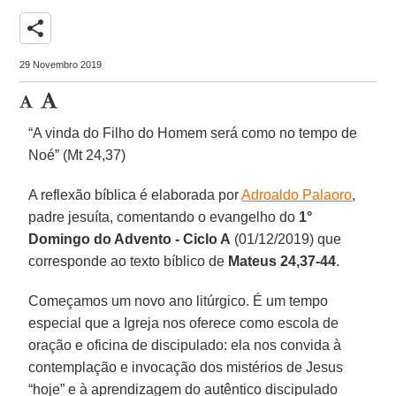
share
29 Novembro 2019
“A vinda do Filho do Homem será como no tempo de
Noé” (Mt 24,37)
A reflexão bíblica é elaborada por
Adroaldo Palaoro
,
padre jesuíta, comentando o evangelho do
1°
Domingo do Advento - Ciclo A
(01/12/2019) que
corresponde ao texto bíblico de
Mateus 24,37-44
.
Começamos um novo ano litúrgico. É um tempo
especial que a Igreja nos oferece como escola de
oração e oficina de discipulado: ela nos convida à
contemplação e invocação dos mistérios de Jesus
“hoje” e à aprendizagem do autêntico discipulado