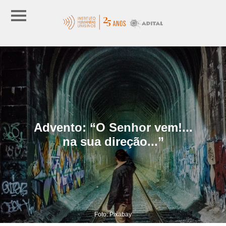
Advento: “O Senhor vem!...
na sua direção...”
Foto: Pixabay