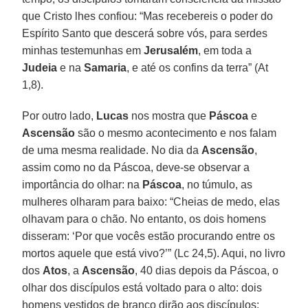
que Cristo lhes confiou: “Mas recebereis o poder do
Espírito Santo que descerá sobre vós, para serdes
minhas testemunhas em
Jerusalém
, em toda a
Judeia
e na
Samaria
, e até os confins da terra” (At
1,8).
Por outro lado,
Lucas
nos mostra que
Páscoa
e
Ascensão
são o mesmo acontecimento e nos falam
de uma mesma realidade. No dia da
Ascensão
,
assim como no da Páscoa, deve-se observar a
importância do olhar: na
Páscoa
, no túmulo, as
mulheres olharam para baixo: “Cheias de medo, elas
olhavam para o chão. No entanto, os dois homens
disseram: ‘Por que vocês estão procurando entre os
mortos aquele que está vivo?’” (Lc 24,5). Aqui, no livro
dos
Atos
, a
Ascensão
, 40 dias depois da Páscoa, o
olhar dos discípulos está voltado para o alto: dois
homens vestidos de branco dirão aos discípulos: