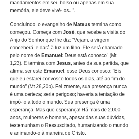
mandamentos em seu bolso ou apenas em sua
memória, ele deve vivê-los...”.
Concluindo, o evangelho de
Mateus
termina como
começou. Começa com
José
, que recebe a visita do
Anjo do Senhor que lhe diz: “Vejam, a virgem
conceberá, e dará à luz um filho. Ele será chamado
pelo nome de
Emanuel
: Deus está conosco” (Mt
1,23). E termina com
Jesus
, antes da sua partida, que
afirma ser este
Emanuel
, esse Deus conosco: “Eis
que eu estarei convosco todos os dias, até ao fim do
mundo” (Mt 28,20b). Felizmente, sua presença nunca
é uma certeza; seria perigoso; haveria a tentação de
impô-lo a todo o mundo. Sua presença é uma
esperança. Mas que esperança! Há mais de 2.000
anos, mulheres e homens, apesar das suas dúvidas,
testemunham o Ressuscitado, humanizando o mundo
e animando-o à maneira de Cristo.