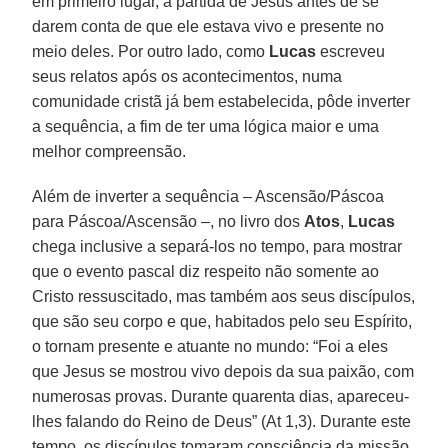
em primeiro lugar, a partida de Jesus antes de se
darem conta de que ele estava vivo e presente no
meio deles. Por outro lado, como
Lucas
escreveu
seus relatos após os acontecimentos, numa
comunidade cristã já bem estabelecida, pôde inverter
a sequência, a fim de ter uma lógica maior e uma
melhor compreensão.
Além de inverter a sequência – Ascensão/Páscoa
para Páscoa/Ascensão –, no livro dos
Atos
,
Lucas
chega inclusive a separá-los no tempo, para mostrar
que o evento pascal diz respeito não somente ao
Cristo ressuscitado, mas também aos seus discípulos,
que são seu corpo e que, habitados pelo seu Espírito,
o tornam presente e atuante no mundo: “Foi a eles
que Jesus se mostrou vivo depois da sua paixão, com
numerosas provas. Durante quarenta dias, apareceu-
lhes falando do Reino de Deus” (At 1,3). Durante este
tempo, os discípulos tomaram consciência da missão