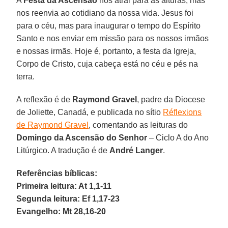
A
Festa da Ascensão
nos atrai para as alturas, mas
nos reenvia ao cotidiano da nossa vida. Jesus foi
para o céu, mas para inaugurar o tempo do Espírito
Santo e nos enviar em missão para os nossos irmãos
e nossas irmãs. Hoje é, portanto, a festa da Igreja,
Corpo de Cristo, cuja cabeça está no céu e pés na
terra.
A reflexão é de
Raymond Gravel
, padre da Diocese
de Joliette, Canadá, e publicada no sítio
Réflexions
de Raymond Gravel
, comentando as leituras do
Domingo da Ascensão do Senhor
– Ciclo A do Ano
Litúrgico. A tradução é de
André Langer
.
Referências bíblicas:
Primeira leitura: At 1,1-11
Segunda leitura: Ef 1,17-23
Evangelho: Mt 28,16-20