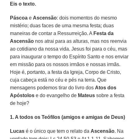
Eis o texto.
Páscoa
e
Ascensão
: dois momentos do mesmo
mistério; duas faces de uma mesma festa; duas
maneiras de contar a Ressurreição. A
Festa da
Ascensão
nos atrai para as alturas, mas nos reenvia
ao cotidiano da nossa vida. Jesus foi para o céu, mas
para inaugurar o tempo do Espírito Santo e nos enviar
em missão para os nossos irmãos e nossas irmãs.
Hoje é, portanto, a festa da Igreja, Corpo de Cristo,
cuja cabeça está no céu e pés na terra. Que
mensagens podemos tirar do livro dos
Atos dos
Apóstolos
e do evangelho de
Mateus
sobre a festa
de hoje?
1. A todos os Teófilos (amigos e amigas de Deus)
Lucas
é o único que tem o relato da
Ascensão
. Na
verdade tem dois: Lc 24,50-53 e At 1,1-11. Sabemos