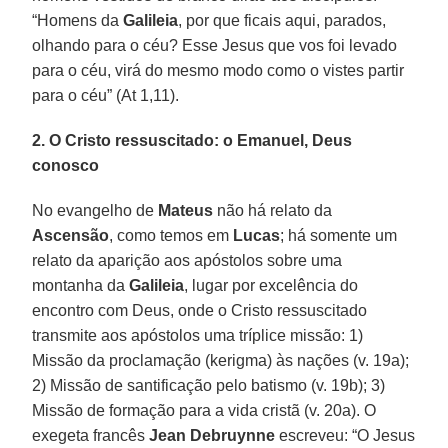
“Homens da
Galileia
, por que ficais aqui, parados,
olhando para o céu? Esse Jesus que vos foi levado
para o céu, virá do mesmo modo como o vistes partir
para o céu” (At 1,11).
2. O Cristo ressuscitado: o Emanuel, Deus
conosco
No evangelho de
Mateus
não há relato da
Ascensão
, como temos em
Lucas
; há somente um
relato da aparição aos apóstolos sobre uma
montanha da
Galileia
, lugar por excelência do
encontro com Deus, onde o Cristo ressuscitado
transmite aos apóstolos uma tríplice missão: 1)
Missão da proclamação (kerigma) às nações (v. 19a);
2) Missão de santificação pelo batismo (v. 19b); 3)
Missão de formação para a vida cristã (v. 20a). O
exegeta francês
Jean Debruynne
escreveu: “O Jesus