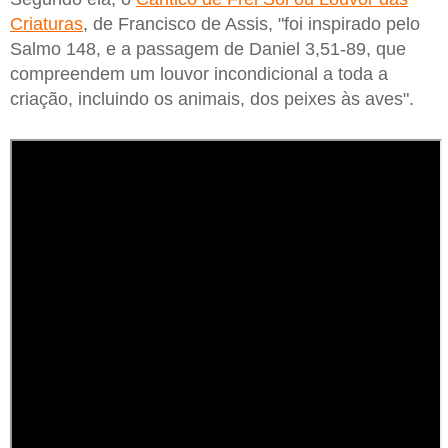
Criaturas
, de Francisco de Assis, "foi inspirado pelo
Salmo 148, e a passagem de Daniel 3,51-89, que
compreendem um louvor incondicional a toda a
criação, incluindo os animais, dos peixes às aves".