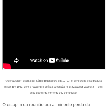
"Acorda Alice", escrita por Sérgio Bittencourt, em 1970. Foi censurada pela ditadura
militar. Em 1981, com a reabertura política, a canção foi gravada por Waleska — dois
anos depois da morte do seu compositor.
O estopim da reunião era a iminente perda de