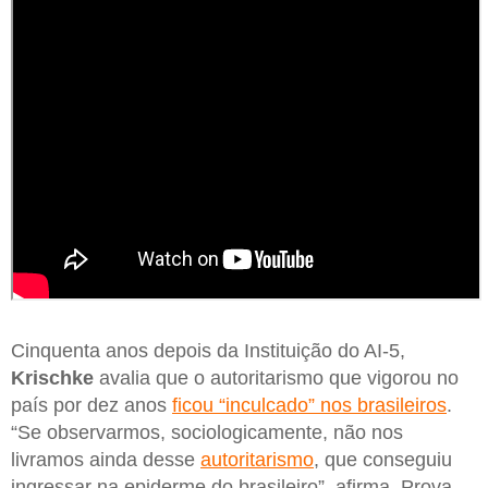
Cinquenta anos depois da Instituição do AI-5,
Krischke
avalia que o autoritarismo que vigorou no
país por dez anos
ficou “inculcado” nos brasileiros
.
“Se observarmos, sociologicamente, não nos
livramos ainda desse
autoritarismo
, que conseguiu
ingressar na epiderme do brasileiro”, afirma. Prova