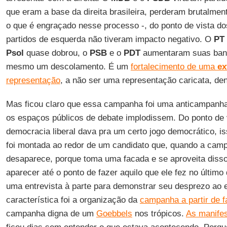
que eram a base da direita brasileira, perderam brutalme
o que é engraçado nesse processo -, do ponto de vista d
partidos de esquerda não tiveram impacto negativo. O
PT
Psol
quase dobrou, o
PSB
e o
PDT
aumentaram suas banc
mesmo um descolamento. É um
fortalecimento de uma
ex
representação
, a não ser uma representação caricata, de
Mas ficou claro que essa campanha foi uma anticampanh
os espaços públicos de debate implodissem. Do ponto de 
democracia liberal dava pra um certo jogo democrático, 
foi montada ao redor de um candidato que, quando a cam
desaparece, porque toma uma facada e se aproveita diss
aparecer até o ponto de fazer aquilo que ele fez no último 
uma entrevista à parte para demonstrar seu desprezo ao 
característica foi a organização da
campanha a partir de
f
campanha digna de um
Goebbels
nos trópicos.
As manifes