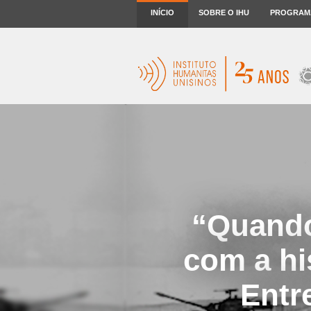
INÍCIO
SOBRE O IHU
PROGRAM
“Quando
com a his
Entr