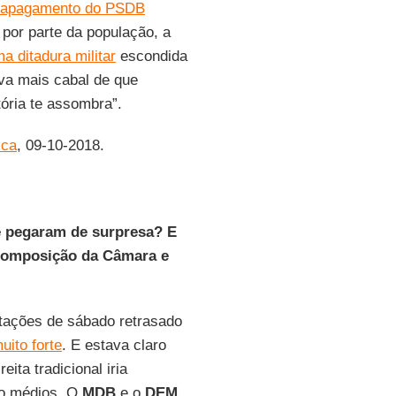
apagamento do PSDB
 por parte da população, a
a ditadura militar
escondida
va mais cabal de que
stória te assombra”.
ica
, 09-10-2018.
te pegaram de surpresa? E
 composição da Câmara e
tações de sábado retrasado
ito forte
. E estava claro
eita tradicional iria
do médios. O
MDB
e o
DEM,