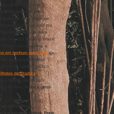
adores continuaram nas
um torturador foi preso,
ulpabilizar pelo apoio que
ditadura. Claro que isso era
 Quando o pacto da Nova
, isso iria voltar. O Brasil
contas com a história, a
mo em nenhum outro país
da
s vão ser completamente
etirar do cenário politico
filhotes da ditadura
.
O
 na historia desse país
nada foi feito. Agora a gente
 se concretizou,
ara a extrema direita. Pode