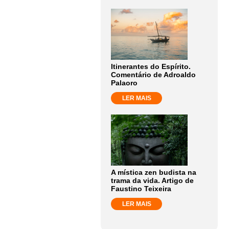
Itinerantes do Espírito.
Comentário de Adroaldo
Palaoro
LER MAIS
A mística zen budista na
trama da vida. Artigo de
Faustino Teixeira
LER MAIS