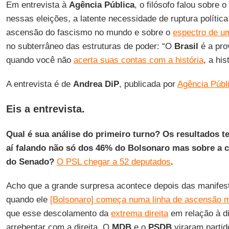
Em entrevista à
Agência Pública
, o filósofo falou sobre o
nessas eleições, a latente necessidade de ruptura política
ascensão do fascismo no mundo e sobre o
espectro de um
no subterrâneo das estruturas de poder: “O
Brasil
é a pro
quando você não
acerta suas contas com a história
, a hi
A entrevista é de
Andrea DiP
, publicada por
Agência Públ
Eis a entrevista.
Qual é sua análise do primeiro turno? Os resultados 
aí falando não só dos 46% do Bolsonaro mas sobre a
do Senado?
O PSL chegar a 52 deputados
.
Acho que a grande surpresa acontece depois das manifes
quando ele
[Bolsonaro] começa numa linha de ascensão mu
que esse descolamento da
extrema direita
em relação à dir
arrebentar com a direita. O
MDB
e o
PSDB
viraram parti