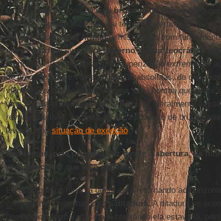
é uma união nacional, é uma
brutalidade social
que a gen
ditadura. A gente sabe que vai ter um governo que, na ve
setores das
Forças Armadas
misturados com fundamental
pior cenário possível. Um
governo militar teocrático
feit
programa ultra neoliberal. De pauperização extrema, de au
de precarização e vulnerabilização absolutas, de despre
vulneráveis da sociedade ou seja, uma bomba que não é 
uma bomba armada, que pode estourar literalmente a qua
revolta que tiver, você vai ter uma situação de brutalidad
levar a uma
situação de exceção
.
Nós temos, pela primeira vez desde a abertura, os mil
presidência. O que isso significa?
Eu acho que no fundo a gente está retornando ao horizon
conseguimos terminar com a
ditadura.
A ditadura se aco
democracia formal mas no subterrâneo ela estava lá, pre