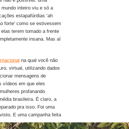
e não é possível: uma
 mundo inteiro viu e só a
icações estapafúrdias ‘ah
o forte’ como se estivessem
 elas terem tomado a frente
ompletamente insana. Mas aí
ernacional
na qual você não
o, virtual, utilizando dados
recionar mensagens de
s vídeos em que eles
mulheres profanando
édia brasileira. É claro, a
eparado pra isso. Foi uma
 visto. E uma campanha feita