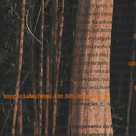
polícias continuaram [a ser] polícias militares, os tortur
polícias, as
Forças Armadas
continuaram intocadas, nenh
você não obrigou os setores fascistas da sociedade a se c
eles deram, você preservou os grupos políticos ligados à 
uma bomba relógio, que iria estourar em algum momento.
República se mostrasse em seu esgotamento e sua exaustão
é a prova mais cabal de que quando você não acerta suas 
história te assombra. E ela está assombrando o Brasil
co
América Latina
. Uma situação na qual nossas liberdade
dizimadas. A esquerda teve oportunidades muito claras de r
brasileiro todos aqueles que de uma certa forma eram os
governo
Lula
chegou a ter 84% de aprovação
. Nunca mais
alguém vai conseguir
84% de aprovação
. E, no entanto, 
paga esse preço.
Você já vinha falando desse apagamento do PSDB, que
relacionando esse fato a um deslocamento da direita p