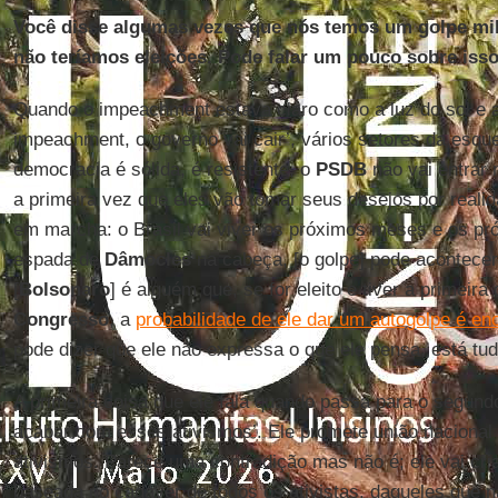
Você disse algumas vezes que nós temos um golpe mil
não teríamos eleições. Pode falar um pouco sobre iss
Quando o impeachment estava claro como a luz do sol e a g
impeachment, o governo vai cair’, vários setores da esqu
democracia é sólida, é resistente, o
PSDB
não vai entrar 
a primeira vez que eles vão tomar seus desejos por realid
em marcha: o Brasil vai viver os próximos meses e os p
espada de
Dâmocles
na cabeça, [o golpe] pode acontece
[
Bolsonaro
] é alguém que, se for eleito e tiver a primeira
Congresso
, a
probabilidade de ele dar um autogolpe é e
pode dizer que ele não expressa o que ele pensa, está tud
A primeira coisa que ele fala quando passa para o segund
acabar com esses ativismos’. Ele promete união naciona
ativismos. Parece uma contradição mas não é; ele vai cri
baseada no cadáver de todos os ativistas, daqueles que