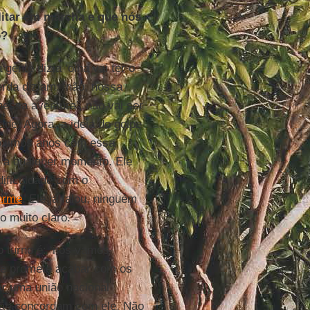
itar em marcha e que nós
o?
ente dizia ‘olha vai ter o
erda diziam: ‘não, nossa
nessa aventura’, não vai ser
ade. Agora, a ideia do golpe
róximos anos com essa
r a qualquer momento. Ele
 dificuldade com o
norme
. Ele já falou, ninguém
o muito claro.
o turno é: ‘nós vamos
l e promete acabar com os
ar uma união nacional
 não concordam com ele. Não