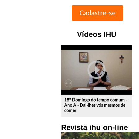
Vídeos IHU
play_circle_outline
18º Domingo do tempo comum -
Ano A - Dai-lhes vós mesmos de
comer
Revista ihu on-line