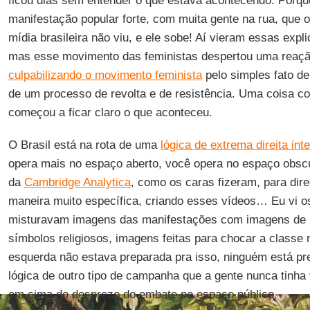
ficou dias sem entender o que estava acontecendo. Porqu
manifestação popular forte, com muita gente na rua, que o
mídia brasileira não viu, e ele sobe! Aí vieram essas expl
mas esse movimento das feministas despertou uma reaçã
culpabilizando o movimento feminista
pelo simples fato de
de um processo de revolta e de resistência. Uma coisa c
começou a ficar claro o que aconteceu.
O Brasil está na rota de uma
lógica de extrema direita int
opera mais no espaço aberto, você opera no espaço obscur
da
Cambridge Analytica
, como os caras fizeram, para di
maneira muito específica, criando esses vídeos… Eu vi o
misturavam imagens das manifestações com imagens de 
símbolos religiosos, imagens feitas para chocar a classe m
esquerda não estava preparada pra isso, ninguém está pr
lógica de outro tipo de campanha que a gente nunca tinha
em cima do desprezo do embate no espaço público.