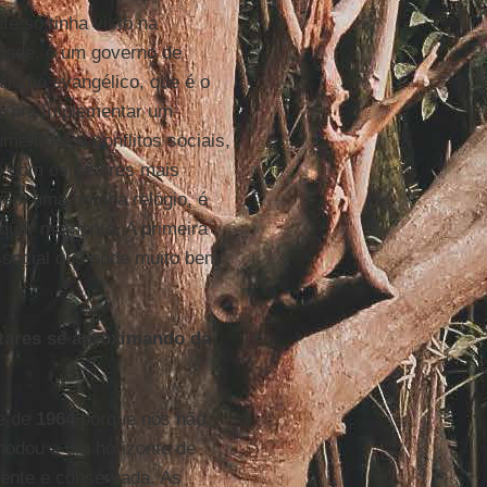
te só tinha visto na
rdade, é um governo de
ismo evangélico, que é o
o pra implementar um
mento dos conflitos sociais,
zo com os setores mais
nem uma bomba relógio, é
lquer momento. A primeira
e social que pode muito bem
itares se aproximando da
te de
1964
porque nós não
modou a um horizonte de
sente e conservada. As