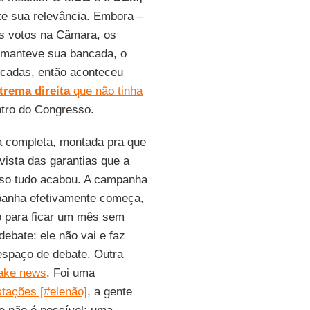
nte sua relevância. Embora –
os votos na Câmara, os
manteve sua bancada, o
adas, então aconteceu
trema direita
que não tinha
ntro do Congresso.
a completa, montada pra que
vista das garantias que a
isso tudo acabou. A campanha
panha efetivamente começa,
o para ficar um mês sem
debate: ele não vai e faz
espaço de debate. Outra
ake news
. Foi uma
tações [#elenão]
, a gente