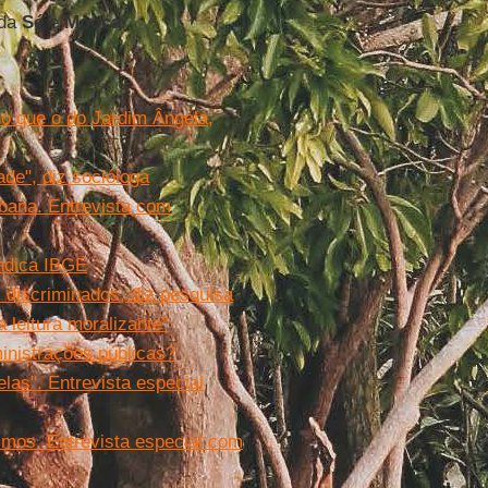
 da
Sé
e
Mooca
.
o que o do Jardim Ângela,
de", diz socióloga
rbana. Entrevista com
indica IBGE
 discriminados, diz pesquisa
 leitura moralizante”
ministrações públicas?
as". Entrevista especial
smos. Entrevista especial com