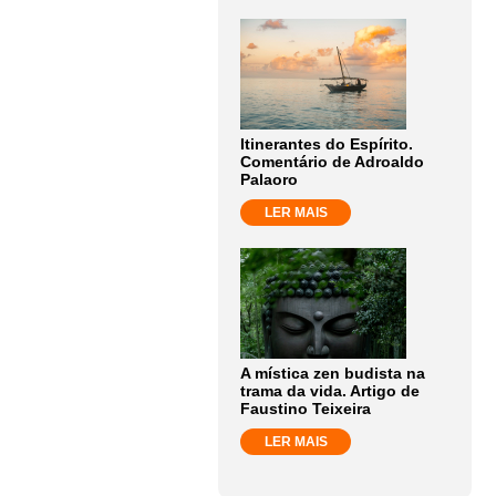
Itinerantes do Espírito.
Comentário de Adroaldo
Palaoro
LER MAIS
A mística zen budista na
trama da vida. Artigo de
Faustino Teixeira
LER MAIS