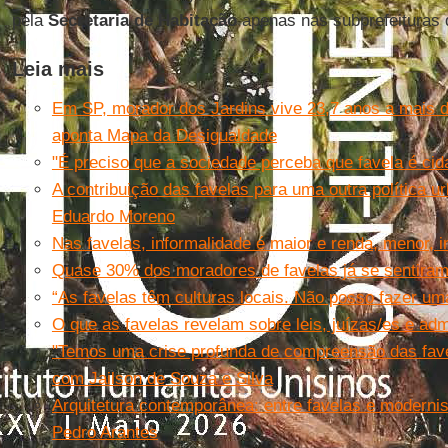
pela
Secretaria de Habitação
apenas nas subprefeituras
Leia mais
Em SP, morador dos Jardins vive 23,7 anos a mais d
aponta Mapa da Desigualdade
"É preciso que a sociedade perceba que favela é cida
A contribuição das favelas para uma outra política u
Eduardo Moreno
Nas favelas, informalidade é maior e renda, menor, 
Quase 30% dos moradores de favelas já se sentiram
“As favelas têm culturas locais. Não posso fazer uma
O que as favelas revelam sobre leis, juízas/es e ad
"Temos uma crise profunda de compreensão das favel
com Jailson de Souza e Silva
Arquitetura contemporânea: entre favelas e moderni
Pedro Arantes