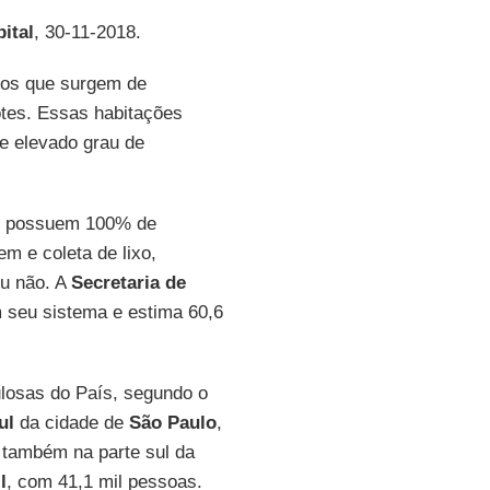
ital
, 30-11-2018.
ios que surgem de
otes. Essas habitações
 e elevado grau de
ue possuem 100% de
em e coleta de lixo,
ou não. A
Secretaria de
 seu sistema e estima 60,6
ulosas do País, segundo o
ul
da cidade de
São Paulo
,
 também na parte sul da
l
, com 41,1 mil pessoas.