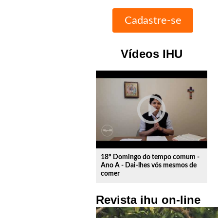
Vídeos IHU
play_circle_outline
18º Domingo do tempo comum -
Ano A - Dai-lhes vós mesmos de
comer
Revista ihu on-line