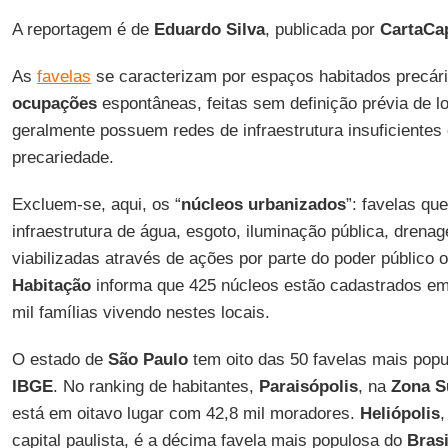
A reportagem é de
Eduardo Silva
, publicada por
CartaCap
As
favelas
se caracterizam por espaços habitados precár
ocupações
espontâneas, feitas sem definição prévia de l
geralmente possuem redes de infraestrutura insuficientes
precariedade.
Excluem-se, aqui, os “
núcleos urbanizados
”: favelas q
infraestrutura de água, esgoto, iluminação pública, drenag
viabilizadas através de ações por parte do poder público 
Habitação
informa que 425 núcleos estão cadastrados em
mil famílias vivendo nestes locais.
O estado de
São Paulo
tem oito das 50 favelas mais pop
IBGE
. No ranking de habitantes,
Paraisópolis
, na
Zona S
está em oitavo lugar com 42,8 mil moradores.
Heliópolis
,
capital paulista, é a décima favela mais populosa do
Brasi