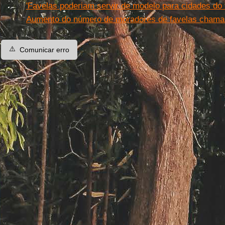
'Favelas poderiam servir de modelo para cidades do f
Aumento do número de moradores de favelas chama
⚠️
Comunicar erro