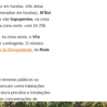
s em favelas, três delas
moradias em favelas),
M’Boi
s são
Sapopemba
, na zona
na zona norte, com 24.708.
, na zona oeste, e
Vila
r contingente. O número
 da Desigualdade
, da
Rede
 terrenos públicos ou
cterizam como habitações
utura precária e instalações
res concentrações de
1.506 cortiços cadastrados