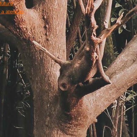
uturo'
 a atenção