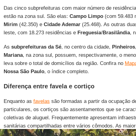
Das cinco subprefeituras com maior número de residência
estão na zona sul. São elas:
Campo Limpo
(com 59.483 
Mirim
(42.350) e
Cidade Ademar
(25.468). As outras dua
leste, com 18.273 residências e
Freguesia
/
Brasilândia
, 
As
subprefeituras da Sé
, no centro da cidade,
Pinheiros
Mariana
, na zona sul, possuem, respectivamente, o meno
leva sobre o total de domicílios da região. Confira no
Mapa
Nossa São Paulo
, o índice completo.
Diferença entre favela e cortiço
Enquanto as
favelas
são formadas a partir da ocupação de
particulares, os cortiços são assentamentos que se cara
coletivas de aluguel. Frequentemente apresentam infraestr
sanitárias compartilhadas entre vários cômodos. As maio
cortiços
se dão nas regiões centrais da cidade. Existem 