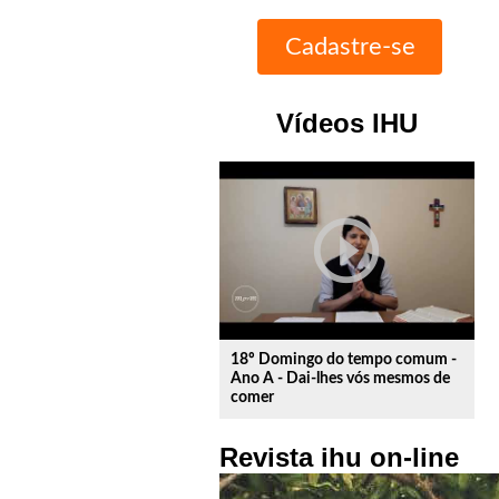
Vídeos IHU
play_circle_outline
18º Domingo do tempo comum -
Ano A - Dai-lhes vós mesmos de
comer
Revista ihu on-line