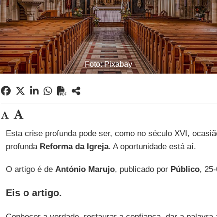
Foto: Pixabay
Esta crise profunda pode ser, como no século XVI, ocas
profunda
Reforma da Igreja
. A oportunidade está aí.
O artigo é de
António Marujo
, publicado por
Público
, 25
Eis o artigo.
Conhecer a verdade, restaurar a confiança, dar a palavr