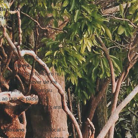
 central das vítimas, e não
Bento XVI
já ensaiara esta
Francisco
tem continuado,
 enfrentar feridas que
ado ou amanhã, em
Dublin
)
do conhecimento que o
Papa
própria
Igreja
, como me
 semana. Isso foi claro no
quem tinha o dever de lhe
uma pergunta. Corrigiu
a ao que se passou. E
a, onde o
Papa
não se cansa
no
Vaticano
ou a nível local –