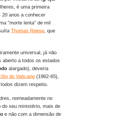
lheres, é uma primeira
s 20 anos a conhecer
ma “morte lenta” de mil
suíta
Thomas Reese
, que
ramente universal, já não
s aberto a todos os estados
odo
alargado), deveria
cílio do Vaticano
(1962-65),
 todos dizem respeito.
padres, nomeadamente no
 do seu ministério, mais de
mo
e não com a dimensão de