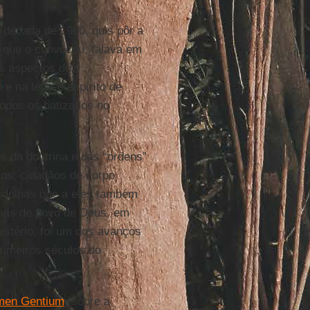
a década de 1960, quis pôr a
, que o convocou, falava em
os aspectos do
e na letra e espírito de
todos os batizados no
os da doutrina e das “ordens”
os, cidadãos de corpo
 escolhas que a eles também
 mas de povo de Deus, em
istério, foi um dos avanços
primeiros séculos do
men Gentium
, sobre a