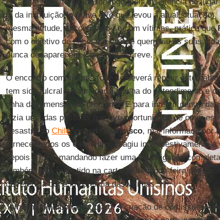
A carta é importante, desde logo, pela insistência no lugar
já da instituição (o grave erro que levou à atual situação).
mesma atitude, encontrando-se com vítimas, prática que
com o objetivo de escutar a voz de quem viu as suas vidas
nunca desaparecem, como ele escreve.
O encontro com vítimas (que se deverá repetir este sáb
tem sido fulcral para mudar a agulha do entendimento e 
tinha da dimensão do problema. E para intervir dentro da 
dizia uma das pessoas que tive oportunidade de ouvir esta
desastre do
Chile
, quando
Francisco
, mal informado por 
fornecer todos os elementos, reagiu intempestivamente a 
depois o erro, mandando fazer uma investigação complet
também está reflectido na carta de segunda-feira passad
de referir a dor e impotência das vítimas.
Também foi importante, claro, a criação de comissões – 