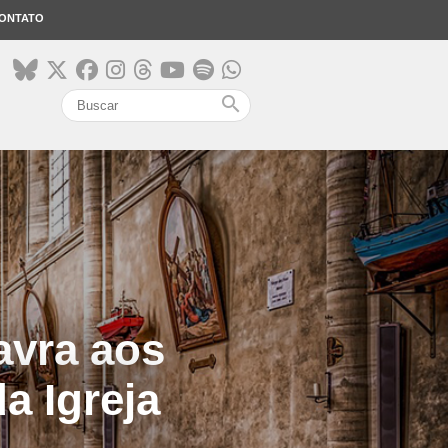
ONTATO
search
avra aos
a Igreja