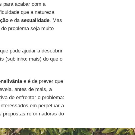
es para acabar com a
ificuldade que a natureza
ação
e da
sexualidade
. Mas
 do problema seja muito
que pode ajudar a descobrir
s (sublinho: mais) do que o
nsilvânia
e é de prever que
revela, antes de mais, a
tiva de enfrentar o problema:
 interessados em perpetuar a
às propostas reformadoras do