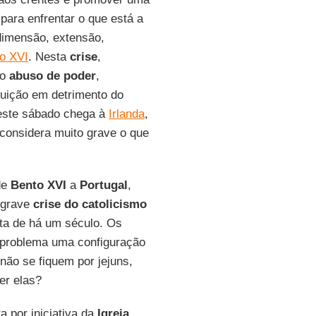
para enfrentar o que está a
dimensão, extensão,
o XVI
. Nesta
crise
,
mo
abuso de poder
,
ituição em detrimento do
 este sábado chega à
Irlanda
,
 considera muito grave o que
de
Bento XVI
a
Portugal
,
 grave
crise do catolicismo
sta de há um século. Os
 problema uma configuração
não se fiquem por jejuns,
er elas?
 por iniciativa da
Igreja
,