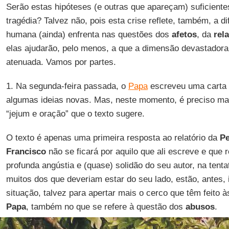
Serão estas hipóteses (e outras que apareçam) suficient
tragédia? Talvez não, pois esta crise reflete, também, a d
humana (ainda) enfrenta nas questões dos
afetos
, da
rel
elas ajudarão, pelo menos, a que a dimensão devastadora
atenuada. Vamos por partes.
1. Na segunda-feira passada, o
Papa
escreveu uma carta 
algumas ideias novas. Mas, neste momento, é preciso mai
“jejum e oração” que o texto sugere.
O texto é apenas uma primeira resposta ao relatório da
Pe
Francisco
não se ficará por aquilo que ali escreve e que 
profunda angústia e (quase) solidão do seu autor, na tenta
muitos dos que deveriam estar do seu lado, estão, antes,
situação, talvez para apertar mais o cerco que têm feito 
Papa
, também no que se refere à questão dos
abusos
.