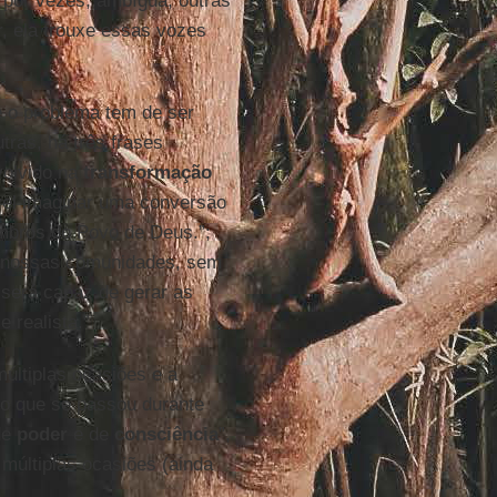
, por vezes, ambígua, outras
, ela trouxe essas vozes
e o problema tem de ser
utras, há três frases
volvido na
transformação
vel imaginar uma conversão
embros do Povo de Deus.”;
nossas comunidades, sem
 será capaz de gerar as
 realista.”
ltiplas ocasiões e a
r o que se passou durante
de
poder
e de
consciência
”,
 múltiplas ocasiões (ainda