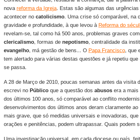
nova
reforma da Igreja
. Estas são algumas das urgências 
acontecer no
catolicismo
. Uma crise só comparável, na 
gravidade e profundidade, à que levou à
Reforma do sécul
revelam-se, tal como há 500 anos, problemas graves co
clericalismo
, formas de
nepotismo
, centralidade da inst
evangelho
, má gestão de bens... O
Papa Francisco
, que
tem alertado para várias destas questões e já repetiu que
se passa.
A 28 de Março de 2010, poucas semanas antes da visita 
escrevi no
Público
que a questão dos
abusos
era a mais
dos últimos 100 anos, só comparável ao conflito moderni
desenvolvimentos dos últimos anos deram claramente ao
mais grave, que só medidas universais e inovadoras, que 
orações e penitências, podem ultrapassar. Quais podem s
Uma investigação universal, em cada diocese ou país, feita