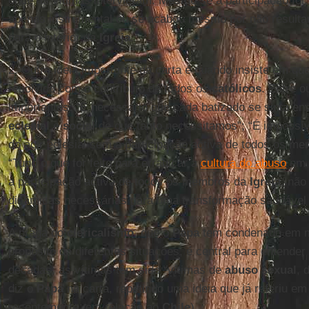
onde as vítimas intervieram. Mesmo se a participação foi
apenas instrumental ou se acabou mesmo por não resultar
para o interior da
Igreja
.
2. Outra ideia importante da carta é quando insiste em qu
resolvido com o contributo de todos os
católicos
. Entre o
importantes: “É necessário que cada batizado se sinta en
eclesial
e
social
de que tanto necessitamos”; “É impossí
do agir eclesial sem a participação activa de todos os m
“Tudo o que for feito para erradicar a
cultura do abuso
em 
a participação activa de todos os membros da
Igreja
, não
dinâmicas necessárias para uma transformação saudável e
A praga do
clericalismo
, que o
Papa
tem condenado em mú
propósito de diferentes situações, é central para entende
décadas: as vítimas têm sido “vítimas de
abuso sexual
, 
diz o
Papa
na carta, repetindo uma ideia que já referiu em
recentemente, em relação ao
Chile
).