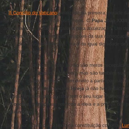
O
II Concílio do Vaticano
, realizado na primeira metade d
Igreja Católica
a par com os tempos. O
Papa João XXIII
aggiornamento
, a palavra italiana para atualização. Um d
aggiornamento
, presente nas intuições da sua convocação 
vários dos seus documentos, era o da igual dignidade de 
interior da
Igreja
.
Isto significa que os crentes já não são meros receptácul
de quem “sabe” (bispos e padres), mas são também sujeit
inteiro da “cidade de Deus”, com direito a participar nas
dizem respeito. A ideia de uma
Igreja
já não hierárquica,
círculos, em que cada pessoa tem o seu lugar e o seu min
do
Concílio
, que apenas retomou a ideia e a prática dos 
cristianismo
.
Não foi por acaso que o texto da constituição conciliar
Lu