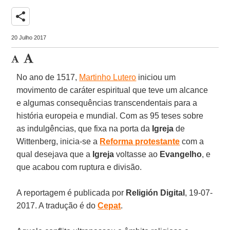
share
20 Julho 2017
No ano de 1517,
Martinho Lutero
iniciou um
movimento de caráter espiritual que teve um alcance
e algumas consequências transcendentais para a
história europeia e mundial. Com as 95 teses sobre
as indulgências, que fixa na porta da
Igreja
de
Wittenberg, inicia-se a
Reforma protestante
com a
qual desejava que a
Igreja
voltasse ao
Evangelho
, e
que acabou com ruptura e divisão.
A reportagem é publicada por
Religión Digital
, 19-07-
2017. A tradução é do
Cepat
.