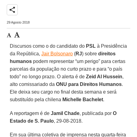
share
29 Agosto 2018
Discursos como o do candidato do
PSL
à Presidência
da República,
Jair Bolsonaro
(
RJ
) sobre
direitos
humanos
podem representar “um perigo” para certas
parcelas da população no curto prazo e para “o país
todo” no longo prazo. O alerta é de
Zeid Al Hussein
,
alto comissariado da
ONU para Direitos Humanos
.
Ele deixa seu cargo no final desta semana e será
substituído pela chilena
Michelle Bachelet
.
A reportagem é de
Jamil Chade
, publicada por
O
Estado de S. Paulo
, 29-08-2018.
Em sua última coletiva de imprensa nesta quarta-feira