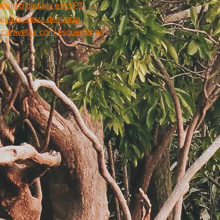
olítico de Lula e do PT
alvo de nova denúncia
u caravelas com esquerda' ao