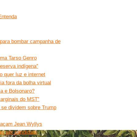
 Entenda
s para bombar campanha de
irma Tarso Genro
eserva indígena”
 quer luz e internet
a fora da bolha virtual
la e Bolsonaro?
marginais do MST”
t se dividem sobre Trump
haçam Jean Wyllys
er ser candidato