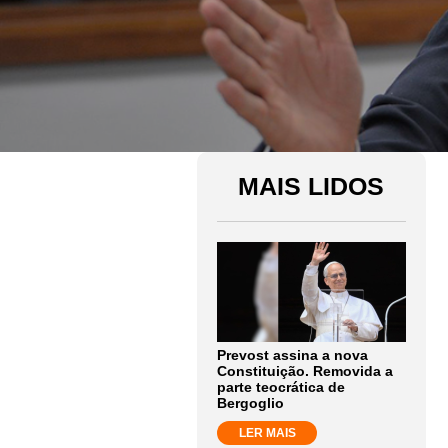
MAIS LIDOS
Prevost assina a nova
Constituição. Removida a
parte teocrática de
Bergoglio
LER MAIS