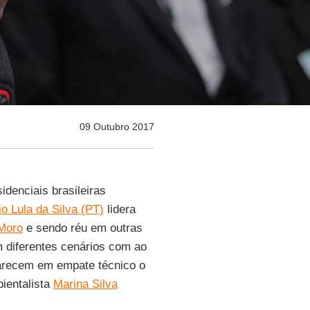
09 Outubro 2017
idenciais brasileiras
io Lula da Silva (PT)
lidera
Moro
e sendo réu em outras
em diferentes cenários com ao
arecem em empate técnico o
ientalista
Marina Silva