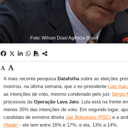
Foto: Wilson Dias/ Agência Brasil
A mais recente pesquisa
Datafolha
sobre as eleições pres
mostrou, na última semana, que o ex-presidente
Luiz Inác
as intenções de voto, mesmo condenado pelo juiz
Sérgio 
processos da
Operação Lava Jato
. Lula está na frente 
menos 35% das intenções de voto. Em segundo lugar, ap
candidato de extrema direita
Jair Bolsonaro (PSC)
e a amb
(Rede)
- ele tem entre 16% e 17%, e ela, 13% a 14%.