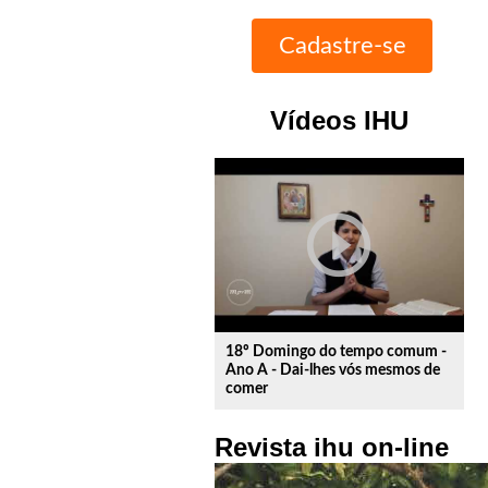
Vídeos IHU
play_circle_outline
18º Domingo do tempo comum -
Ano A - Dai-lhes vós mesmos de
comer
Revista ihu on-line