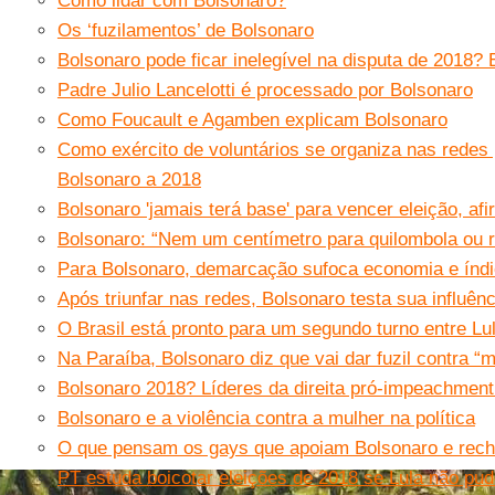
Como lidar com Bolsonaro?
Os ‘fuzilamentos’ de Bolsonaro
Bolsonaro pode ficar inelegível na disputa de 2018?
Padre Julio Lancelotti é processado por Bolsonaro
Como Foucault e Agamben explicam Bolsonaro
Como exército de voluntários se organiza nas rede
Bolsonaro a 2018
Bolsonaro 'jamais terá base' para vencer eleição, af
Bolsonaro: “Nem um centímetro para quilombola ou r
Para Bolsonaro, demarcação sufoca economia e índio
Após triunfar nas redes, Bolsonaro testa sua influênci
O Brasil está pronto para um segundo turno entre Lu
Na Paraíba, Bolsonaro diz que vai dar fuzil contra “
Bolsonaro 2018? Líderes da direita pró-impeachmen
Bolsonaro e a violência contra a mulher na política
O que pensam os gays que apoiam Bolsonaro e rec
PT estuda boicotar eleições de 2018 se Lula não pud