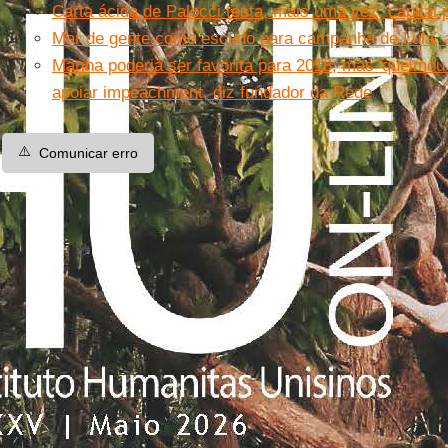
Carta ácida de Palocci testa, mais uma vez, capital p
Mar de gente como escudo para campanha de Lula, 
Marina poderia ser favorita para 2018, mas 'queimo
apoiar impeachment, diz fundador da Rede
⚠️
Comunicar erro