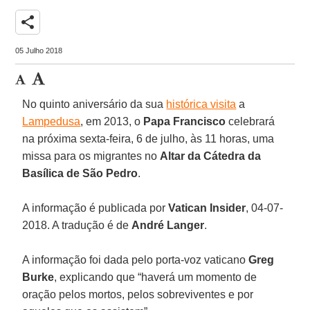
share
05 Julho 2018
No quinto aniversário da sua
histórica visita
a
Lampedusa
, em 2013, o
Papa Francisco
celebrará
na próxima sexta-feira, 6 de julho, às 11 horas, uma
missa para os migrantes no
Altar da Cátedra da
Basílica de São Pedro
.
A informação é publicada por
Vatican Insider
, 04-07-
2018. A tradução é de
André Langer
.
A informação foi dada pelo porta-voz vaticano
Greg
Burke
, explicando que “haverá um momento de
oração pelos mortos, pelos sobreviventes e por