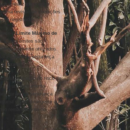
gica é realizada quando
e uma revisão de condições
s já registrados.
elece o
Limite Máximo de
a. Esses limites são
adequadamente utilizados.
para garantir a segurança
s no
Brasil
.
ado na avaliação do risco de
ca e é um instrumento
ara garantir a segurança
de uma visão abrangente que
íduo remanescente no