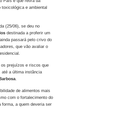
o País e que retira da
 toxicológica e ambiental
da (25/06), se deu no
dos
destinada a proferir um
 ainda passará pelo crivo do
nadores, que vão avaliar o
esidencial.
os prejuízos e riscos que
 até a última instância
Barbosa
.
ibilidade de alimentos mais
smo com o fortalecimento do
a forma, a quem deveria ser