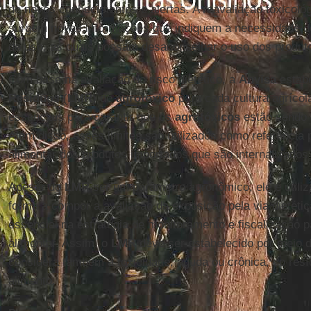
de novos conhecimentos e alertas. A reavaliação toxicoló
surgem novas informações que indiquem a necessidade d
de uso, as quais possam desaconselhar o uso dos produto
Com base na avaliação do risco dietético, a
Anvisa
estab
Resíduos
(
LMR
) de
agrotóxico
para cada cultura agrícol
essenciais para garantir que os
agrotóxicos
estão sendo 
Além disso, esses limites são utilizados como referência 
alimentar dos produtos importados que são internalizado
Apesar do
LMR
ser um parâmetro agronômico, ele é utiliz
forma a compor a avaliação da exposição pela via dietéti
essencial na estratégia de monitoramento e fiscalização p
alimentar. Assim, o
LMR
deve ser estabelecido por meio 
considera também a toxicidade, aguda ou crônica, do res
alimento.