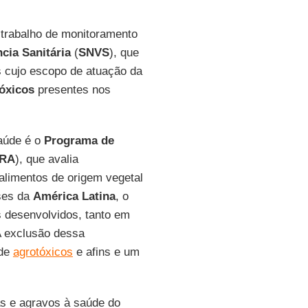
o trabalho de monitoramento
cia Sanitária
(
SNVS
), que
is cujo escopo de atuação da
óxicos
presentes nos
saúde é o
Programa de
RA
), que avalia
alimentos de origem vegetal
ses da
América Latina
, o
 desenvolvidos, tanto em
A exclusão dessa
 de
agrotóxicos
e afins e um
as e agravos à saúde do