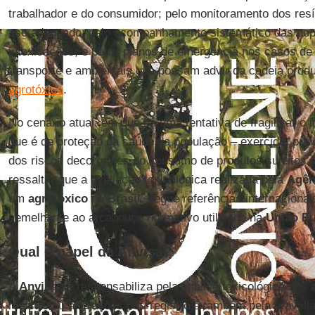
trabalhador e do consumidor; pelo monitoramento dos re
uso adequado; pelo acompanhamento sistemático das pop
intoxicações; e pelos planos de emergência nos casos de 
transporte e ambientais que possam advir da cadeia produt
agrotóxico
.
No cenário atual, em que há uma tentativa de fragilizar o
que é de proteção da saúde da população – exercido, prin
dos riscos decorrentes do consumo de produtos sujeitos a
ressaltar que a avaliação toxicológica realizada pela
Agên
um
agrotóxico
no
Brasil
, segue referências internaciona
semelhante ao arcabouço normativo utilizado na
União Eu
Qual o papel da Anvisa?
A
Anvisa
se responsabiliza pela análise toxicológica dos
registro ou alterações pós-registro e também pela reaval