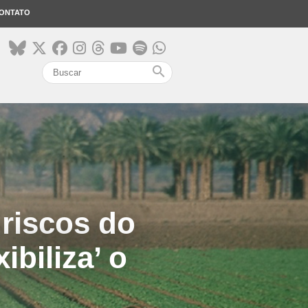
ONTATO
search
 riscos do
ibiliza’ o