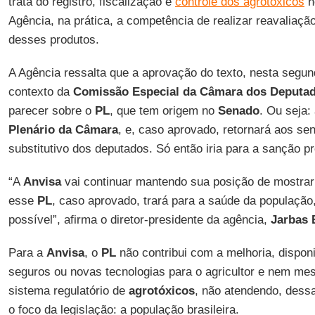
trata do registro, fiscalização e
controle dos agrotóxicos
n
Agência, na prática, a competência de realizar reavaliação
desses produtos.
A Agência ressalta que a aprovação do texto, nesta segun
contexto da
Comissão Especial da Câmara dos Deputa
parecer sobre o
PL
, que tem origem no
Senado
. Ou seja:
Plenário da Câmara
, e, caso aprovado, retornará aos se
substitutivo dos deputados. Só então iria para a sanção pr
“A
Anvisa
vai continuar mantendo sua posição de mostrar 
esse
PL
, caso aprovado, trará para a saúde da população,
possível”, afirma o diretor-presidente da agência,
Jarbas 
Para a
Anvisa
, o
PL
não contribui com a melhoria, dispon
seguros ou novas tecnologias para o agricultor e nem me
sistema regulatório de
agrotóxicos
, não atendendo, dess
o foco da legislação: a população brasileira.