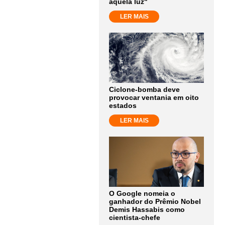
aquela luz"
LER MAIS
Ciclone-bomba deve
provocar ventania em oito
estados
LER MAIS
O Google nomeia o
ganhador do Prêmio Nobel
Demis Hassabis como
cientista-chefe