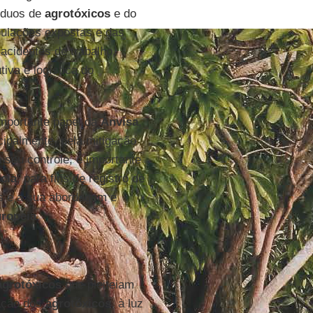
síduos de
agrotóxicos
e do
ulações expostas e das
acidentes de trabalho,
iva e logística do
 importante papel da
Anvisa
,
cipalmente, pela mitigação
 seu controle, é importante
cia
, para fins de registro de
is e a sua abordagem é
ropeia
.
agrotóxicos
que pleiteiam
iação dos
agrotóxicos
, à luz