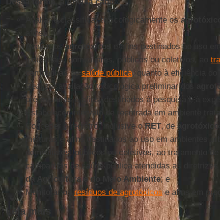
Dessa forma, à Anvisa cabe:
Avaliar e classificar toxicologicamente os
agrotóxic
afins;
Avaliar os
agrotóxicos
e afins destinados ao uso e
industriais, domiciliares, públicos ou coletivos, ao
tr
campanhas de
saúde pública
, quanto à eficiência do
Realizar avaliação toxicológica preliminar dos
agrot
pré-misturas e afins, destinados à pesquisa e à exp
Estabelecer intervalo de reentrada em ambiente tra
Conceder o registro, inclusive o
RET
, de
agrotóxico
misturas e afins destinados ao uso em ambientes urb
domiciliares, públicos ou coletivos, ao tratamento d
campanhas de saúde pública atendidas as diretrizes
da Agricultura e do Meio Ambiente
; e
Monitorar os
resíduos de agrotóxicos
e afins em pro
Leia mais