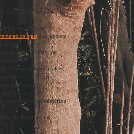
os
, seus componentes e
m ambientes urbanos,
atamento de água
e ao uso em
 produto;
óxicos
, produtos técnicos,
erimentação;
tado com
agrotóxicos
e afins;
s
, produtos técnicos, pré-
anos, industriais,
e água e ao uso em
 e exigências dos
Ministérios
dutos de origem animal.