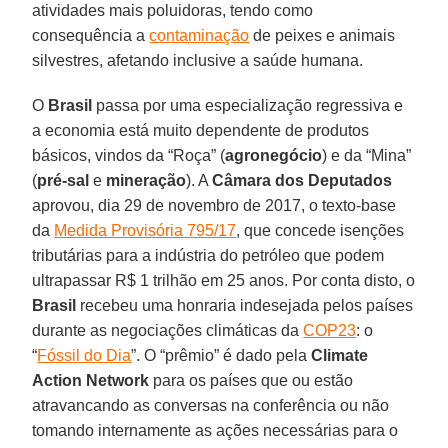
atividades mais poluidoras, tendo como
consequência a
contaminação
de peixes e animais
silvestres, afetando inclusive a saúde humana.
O
Brasil
passa por uma especialização regressiva e
a economia está muito dependente de produtos
básicos, vindos da “Roça” (
agronegócio
) e da “Mina”
(
pré-sal
e
mineração
). A
Câmara dos Deputados
aprovou, dia 29 de novembro de 2017, o texto-base
da
Medida Provisória 795/17
, que concede isenções
tributárias para a indústria do petróleo que podem
ultrapassar R$ 1 trilhão em 25 anos. Por conta disto, o
Brasil
recebeu uma honraria indesejada pelos países
durante as negociações climáticas da
COP23
: o
“
Fóssil do Dia
”. O “prêmio” é dado pela
Climate
Action Network
para os países que ou estão
atravancando as conversas na conferência ou não
tomando internamente as ações necessárias para o