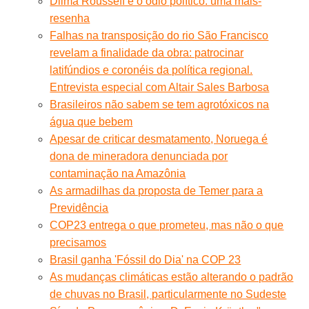
Dilma Rousseff e o ódio político: uma mais-
resenha
Falhas na transposição do rio São Francisco
revelam a finalidade da obra: patrocinar
latifúndios e coronéis da política regional.
Entrevista especial com Altair Sales Barbosa
Brasileiros não sabem se tem agrotóxicos na
água que bebem
Apesar de criticar desmatamento, Noruega é
dona de mineradora denunciada por
contaminação na Amazônia
As armadilhas da proposta de Temer para a
Previdência
COP23 entrega o que prometeu, mas não o que
precisamos
Brasil ganha 'Fóssil do Dia' na COP 23
As mudanças climáticas estão alterando o padrão
de chuvas no Brasil, particularmente no Sudeste