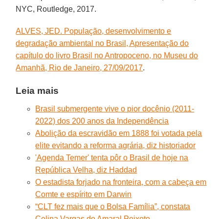
NYC, Routledge, 2017.
ALVES, JED. População, desenvolvimento e
degradação ambiental no Brasil, Apresentação do
capítulo do livro Brasil no Antropoceno, no Museu do
Amanhã, Rio de Janeiro, 27/09/2017
.
Leia mais
Brasil submergente vive o pior docênio (2011-
2022) dos 200 anos da Independência
Abolição da escravidão em 1888 foi votada pela
elite evitando a reforma agrária, diz historiador
'Agenda Temer' tenta pôr o Brasil de hoje na
República Velha, diz Haddad
O estadista forjado na fronteira, com a cabeça em
Comte e espírito em Darwin
“CLT fez mais que o Bolsa Família”, constata
Celina Vargas do Amaral Peixoto