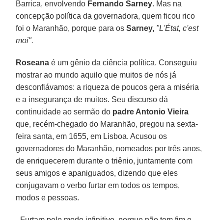
Barrica, envolvendo
Fernando Sarney
. Mas na
concepção política da governadora, quem ficou rico
foi o Maranhão, porque para os
Sarney,
"L'État, c'est
moi".
Roseana
é um gênio da ciência política. Conseguiu
mostrar ao mundo aquilo que muitos de nós já
desconfiávamos: a riqueza de poucos gera a miséria
e a insegurança de muitos. Seu discurso dá
continuidade ao sermão do
padre Antonio Vieira
que, recém-chegado do Maranhão, pregou na sexta-
feira santa, em 1655, em Lisboa. Acusou os
governadores do Maranhão, nomeados por três anos,
de enriquecerem durante o triênio, juntamente com
seus amigos e apaniguados, dizendo que eles
conjugavam o verbo furtar em todos os tempos,
modos e pessoas.
- Furtam pelo modo infinitivo, porque não tem fim o