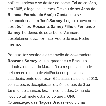
política, enricou e se desfez do nome. Foi ao cartório,
em 1965, e legalizou a troca. Deixou de ser
José de
Ribamar Ferreira de Araújo Costa
para se
metamorfosear em
José Sarney
. Legou o novo nome
aos três filhos:
Roseana, Sarney Filho
e
Fernando
Sarney
, herdeiros de seus bens. Vai morrer
absolutamente
sarney:
rico. Podre de rico. Podre
mesmo.
Por isso, faz sentido a declaração da governadora
Roseana Sarney
, que surpreendeu o Brasil ao
atribuir à riqueza do Maranhão a responsabilidade
pela recente onda de violência nos presídios
estaduais, onde ocorreram 62 assassinatos, em 2013,
com cabeças decapitadas, e até nas ruas de
São
Luís
, onde crianças foram incendiadas. O mundo
ficou de tal modo estarrecido que a
ONU
(Organização das Nações Unidas) exigiu uma