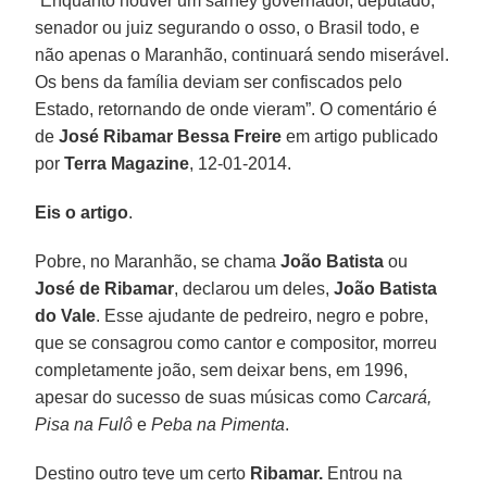
“Enquanto houver um sarney governador, deputado,
senador ou juiz segurando o osso, o Brasil todo, e
não apenas o Maranhão, continuará sendo miserável.
Os bens da família deviam ser confiscados pelo
Estado, retornando de onde vieram”. O comentário é
de
José Ribamar Bessa Freire
em artigo publicado
por
Terra Magazine
, 12-01-2014.
Eis o artigo
.
Pobre, no Maranhão, se chama
João Batista
ou
José de Ribamar
, declarou um deles,
João Batista
do Vale
. Esse ajudante de pedreiro, negro e pobre,
que se consagrou como cantor e compositor, morreu
completamente joão, sem deixar bens, em 1996,
apesar do sucesso de suas músicas como
Carcará,
Pisa na Fulô
e
Peba na Pimenta
.
Destino outro teve um certo
Ribamar.
Entrou na