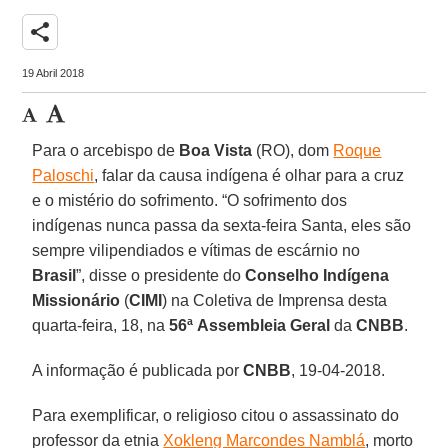
share
19 Abril 2018
Para o arcebispo de
Boa Vista
(RO), dom
Roque
Paloschi
, falar da causa indígena é olhar para a cruz
e o mistério do sofrimento. “O sofrimento dos
indígenas nunca passa da sexta-feira Santa, eles são
sempre vilipendiados e vítimas de escárnio no
Brasil
”, disse o presidente do
Conselho Indígena
Missionário
(
CIMI
) na Coletiva de Imprensa desta
quarta-feira, 18, na
56ª
Assembleia Geral
da
CNBB
.
A informação é publicada por
CNBB
, 19-04-2018.
Para exemplificar, o religioso citou o assassinato do
professor da etnia
Xokleng Marcondes Namblá
, morto