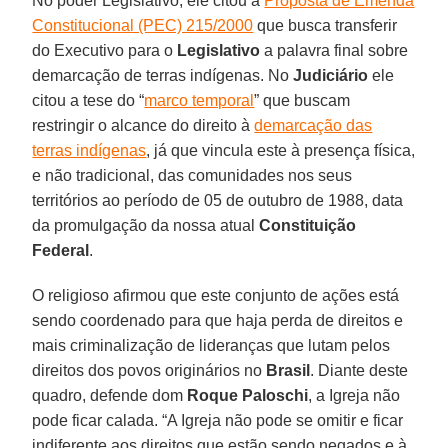
No poder Legislativo, ele citou a
Proposta de Emenda
Constitucional (PEC) 215/2000
que busca transferir
do Executivo para o
Legislativo
a palavra final sobre
demarcação de terras indígenas. No
Judiciário
ele
citou a tese do “
marco temporal
” que buscam
restringir o alcance do direito à
demarcação das
terras indígenas
, já que vincula este à presença física,
e não tradicional, das comunidades nos seus
territórios ao período de 05 de outubro de 1988, data
da promulgação da nossa atual
Constituição
Federal
.
O religioso afirmou que este conjunto de ações está
sendo coordenado para que haja perda de direitos e
mais criminalização de lideranças que lutam pelos
direitos dos povos originários no
Brasil
. Diante deste
quadro, defende dom
Roque Paloschi
, a Igreja não
pode ficar calada. “A Igreja não pode se omitir e ficar
indiferente aos direitos que estão sendo negados e à