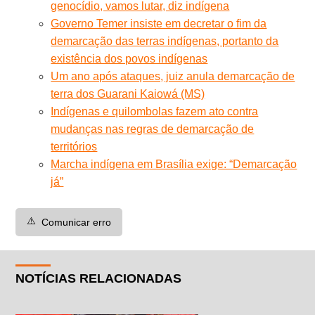
genocídio, vamos lutar, diz indígena
Governo Temer insiste em decretar o fim da
demarcação das terras indígenas, portanto da
existência dos povos indígenas
Um ano após ataques, juiz anula demarcação de
terra dos Guarani Kaiowá (MS)
Indígenas e quilombolas fazem ato contra
mudanças nas regras de demarcação de
territórios
Marcha indígena em Brasília exige: “Demarcação
já”
⚠️
Comunicar erro
NOTÍCIAS RELACIONADAS