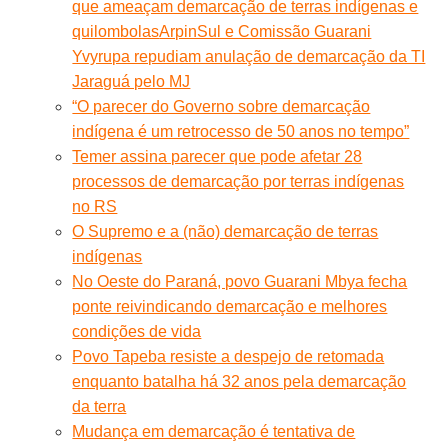
que ameaçam demarcação de terras indígenas e
quilombolas
ArpinSul e Comissão Guarani
Yvyrupa repudiam anulação de demarcação da TI
Jaraguá pelo MJ
“O parecer do Governo sobre demarcação
indígena é um retrocesso de 50 anos no tempo”
Temer assina parecer que pode afetar 28
processos de demarcação por terras indígenas
no RS
O Supremo e a (não) demarcação de terras
indígenas
No Oeste do Paraná, povo Guarani Mbya fecha
ponte reivindicando demarcação e melhores
condições de vida
Povo Tapeba resiste a despejo de retomada
enquanto batalha há 32 anos pela demarcação
da terra
Mudança em demarcação é tentativa de