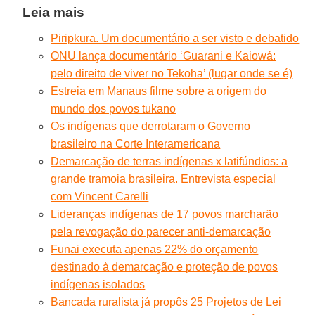
Leia mais
Piripkura. Um documentário a ser visto e debatido
ONU lança documentário ‘Guarani e Kaiowá:
pelo direito de viver no Tekoha’ (lugar onde se é)
Estreia em Manaus filme sobre a origem do
mundo dos povos tukano
Os indígenas que derrotaram o Governo
brasileiro na Corte Interamericana
Demarcação de terras indígenas x latifúndios: a
grande tramoia brasileira. Entrevista especial
com Vincent Carelli
Lideranças indígenas de 17 povos marcharão
pela revogação do parecer anti-demarcação
Funai executa apenas 22% do orçamento
destinado à demarcação e proteção de povos
indígenas isolados
Bancada ruralista já propôs 25 Projetos de Lei