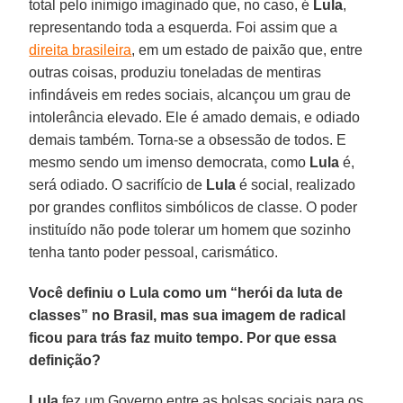
total pelo inimigo imaginado que, no caso, é
Lula
,
representando toda a esquerda. Foi assim que a
direita brasileira
, em um estado de paixão que, entre
outras coisas, produziu toneladas de mentiras
infindáveis em redes sociais, alcançou um grau de
intolerância elevado. Ele é amado demais, e odiado
demais também. Torna-se a obsessão de todos. E
mesmo sendo um imenso democrata, como
Lula
é,
será odiado. O sacrifício de
Lula
é social, realizado
por grandes conflitos simbólicos de classe. O poder
instituído não pode tolerar um homem que sozinho
tenha tanto poder pessoal, carismático.
Você definiu o Lula como um “herói da luta de
classes” no Brasil, mas sua imagem de radical
ficou para trás faz muito tempo. Por que essa
definição?
Lula
fez um Governo entre as bolsas sociais para os