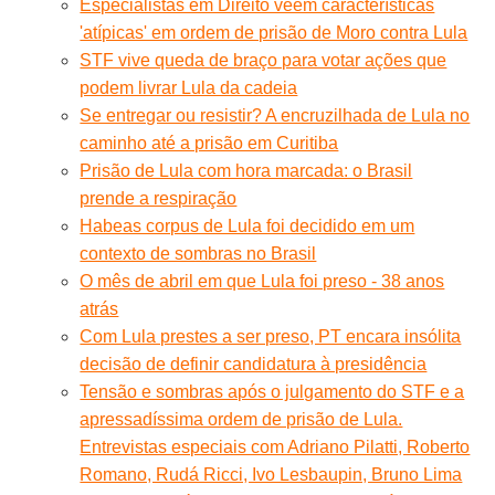
Especialistas em Direito veem características
'atípicas' em ordem de prisão de Moro contra Lula
STF vive queda de braço para votar ações que
podem livrar Lula da cadeia
Se entregar ou resistir? A encruzilhada de Lula no
caminho até a prisão em Curitiba
Prisão de Lula com hora marcada: o Brasil
prende a respiração
Habeas corpus de Lula foi decidido em um
contexto de sombras no Brasil
O mês de abril em que Lula foi preso - 38 anos
atrás
Com Lula prestes a ser preso, PT encara insólita
decisão de definir candidatura à presidência
Tensão e sombras após o julgamento do STF e a
apressadíssima ordem de prisão de Lula.
Entrevistas especiais com Adriano Pilatti, Roberto
Romano, Rudá Ricci, Ivo Lesbaupin, Bruno Lima