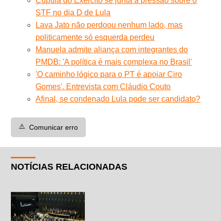
Cúpula do Exército se junta à pressão sobre o
STF no dia D de Lula
Lava Jato não perdoou nenhum lado, mas
politicamente só esquerda perdeu
Manuela admite aliança com integrantes do
PMDB: 'A política é mais complexa no Brasil'
'O caminho lógico para o PT é apoiar Ciro
Gomes'. Entrevista com Cláudio Couto
Afinal, se condenado Lula pode ser candidato?
⚠️
Comunicar erro
NOTÍCIAS RELACIONADAS