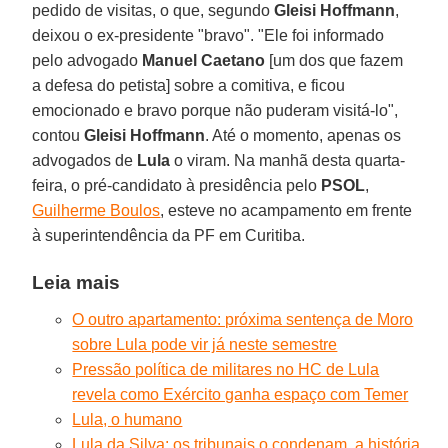
pedido de visitas, o que, segundo
Gleisi Hoffmann
,
deixou o ex-presidente "bravo". "Ele foi informado
pelo advogado
Manuel Caetano
[um dos que fazem
a defesa do petista] sobre a comitiva, e ficou
emocionado e bravo porque não puderam visitá-lo",
contou
Gleisi Hoffmann
. Até o momento, apenas os
advogados de
Lula
o viram. Na manhã desta quarta-
feira, o pré-candidato à presidência pelo
PSOL
,
Guilherme Boulos
, esteve no acampamento em frente
à superintendência da PF em Curitiba.
Leia mais
O outro apartamento: próxima sentença de Moro
sobre Lula pode vir já neste semestre
Pressão política de militares no HC de Lula
revela como Exército ganha espaço com Temer
Lula, o humano
Lula da Silva: os tribunais o condenam, a história