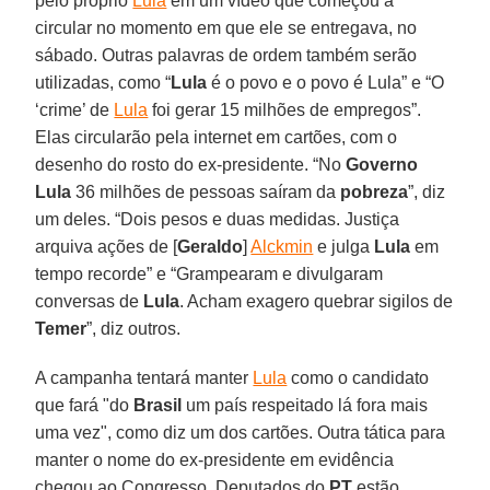
pelo próprio
Lula
em um vídeo que começou a
circular no momento em que ele se entregava, no
sábado. Outras palavras de ordem também serão
utilizadas, como “
Lula
é o povo e o povo é Lula” e “O
‘crime’ de
Lula
foi gerar 15 milhões de empregos”.
Elas circularão pela internet em cartões, com o
desenho do rosto do ex-presidente. “No
Governo
Lula
36 milhões de pessoas saíram da
pobreza
”, diz
um deles. “Dois pesos e duas medidas. Justiça
arquiva ações de [
Geraldo
]
Alckmin
e julga
Lula
em
tempo recorde” e “Grampearam e divulgaram
conversas de
Lula
. Acham exagero quebrar sigilos de
Temer
”, diz outros.
A campanha tentará manter
Lula
como o candidato
que fará "do
Brasil
um país respeitado lá fora mais
uma vez", como diz um dos cartões. Outra tática para
manter o nome do ex-presidente em evidência
chegou ao Congresso. Deputados do
PT
estão