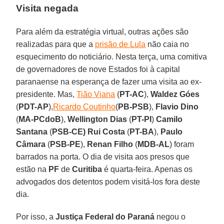
Visita negada
Para além da estratégia virtual, outras ações são
realizadas para que a
prisão de Lula
não caia no
esquecimento do noticiário. Nesta terça, uma comitiva
de governadores de nove Estados foi à capital
paranaense na esperança de fazer uma visita ao ex-
presidente. Mas,
Tião Viana
(
PT-AC
),
Waldez Góes
(
PDT-AP
),
Ricardo Coutinho
(
PB-PSB
),
Flavio Dino
(
MA-PCdoB
),
Wellington Dias
(
PT-PI
)
Camilo
Santana
(
PSB-CE) Rui Costa
(
PT-BA
),
Paulo
Câmara
(
PSB-PE
),
Renan Filho
(
MDB-AL
) foram
barrados na porta. O dia de visita aos presos que
estão na
PF
de
Curitiba
é quarta-feira. Apenas os
advogados dos detentos podem visitá-los fora deste
dia.
Por isso, a
Justiça Federal
do Paraná
negou o