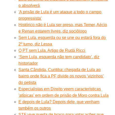
o absolverá
'A prisão de Lula é um ataque a todo o campo
progressista'
Histórico não é Lula ser preso, mas Temer, Aécio
e Renan estarem livres, diz sociólogo
Sem Lula, esquerda ou se une ou estará fora do
2º turno, diz Lessa
O PT sem Lula. Artigo de Rudá Ricci
‘Sem Lula, esquerda não tem candidato’, diz
historiador
Santa Cândida, Curitiba: chegada de Lula ao
bairro onde fica a PF divide os novos 'vizinhos'
do petista
Especialistas em Direito veem características
'atípicas' em ordem de prisão de Moro contra Lula
E depois de Lula? Depois dele, que venham
também os outros
STF vive queda de braço para votar ações que