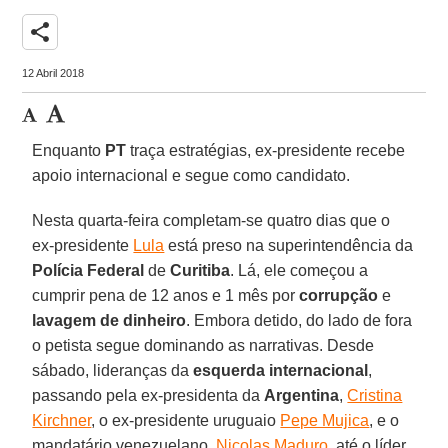
share
12 Abril 2018
Enquanto
PT
traça estratégias, ex-presidente recebe
apoio internacional e segue como candidato.
Nesta quarta-feira completam-se quatro dias que o
ex-presidente
Lula
está preso na superintendência da
Polícia Federal
de
Curitiba
. Lá, ele começou a
cumprir pena de 12 anos e 1 mês por
corrupção
e
lavagem de dinheiro
. Embora detido, do lado de fora
o petista segue dominando as narrativas. Desde
sábado, lideranças da
esquerda internacional
,
passando pela ex-presidenta da
Argentina
,
Cristina
Kirchner
, o ex-presidente uruguaio
Pepe Mujica
, e o
mandatário venezuelano,
Nicolas Maduro
, até o líder