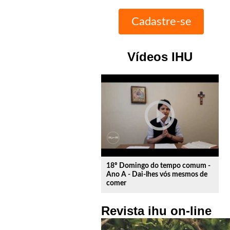
Vídeos IHU
play_circle_outline
18º Domingo do tempo comum -
Ano A - Dai-lhes vós mesmos de
comer
Revista ihu on-line