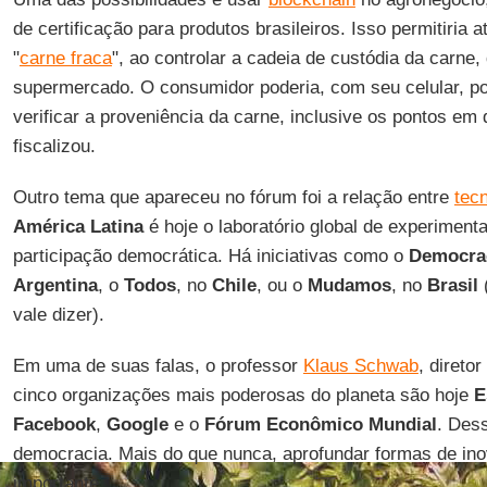
de certificação para produtos brasileiros. Isso permitiria
"
carne fraca
", ao controlar a cadeia de custódia da carne,
supermercado. O consumidor poderia, com seu celular, p
verificar a proveniência da carne, inclusive os pontos em 
fiscalizou.
Outro tema que apareceu no fórum foi a relação entre
tec
América Latina
é hoje o laboratório global de experiment
participação democrática. Há iniciativas como o
Democra
Argentina
, o
Todos
, no
Chile
, ou o
Mudamos
, no
Brasil
(
vale dizer).
Em uma de suas falas, o professor
Klaus Schwab
, direto
cinco organizações mais poderosas do planeta são hoje
E
Facebook
,
Google
e o
Fórum Econômico Mundial
. Des
democracia. Mais do que nunca, aprofundar formas de in
importante.