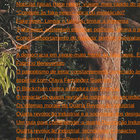
Notícias falsas (fake news) ‘viajam’ mais rápido do q
“Combate às fake news”: ética ou espetáculo?
Fake news. Limpar o falso ou limitar a imprensa
‘Fake news’ sustentam escolhas políticas, afirma o
Como 'comportamento de manada' permite manipulaçã
fakes
A democracia em xeque-mate frente às fake news. E
Fabrício Benevenuto
O panoptismo de estar constantemente conectado às 
especial com Olaya Fernández Guerrero
O Blockchain contra a ditadura das finanças
O impacto da quarta revolução industrial na socieda
Os dilemas morais da Quarta Revolução Industrial
Quarta revolução industrial e a sociedade dos desig
Um guia para compreender a quarta Revolução Indust
Quarta revolução industrial, tecnologias e impactos
Bem-vindos à quarta Revolução Industrial