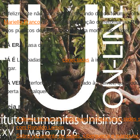
Infelizmente não participei do segundo dia do fórum. Com
Marielle Franco
, me senti na obrigação de retornar ao
Rio
atos públicos de indignação por sua morte inaceitável.
JÁ ERA
Casa desconectada.
JÁ É
Lâmpadas da casa
conectadas
à internet, que podem
lugar.
JÁ VEM
Interfone da casa conectado à internet, que pode 
aberta de qualquer lugar.
Leia mais
A democracia está sendo transformada pelas redes so
com Ronaldo Lemos
Sobre vazamento de dados, ciberguerra e manipulaç