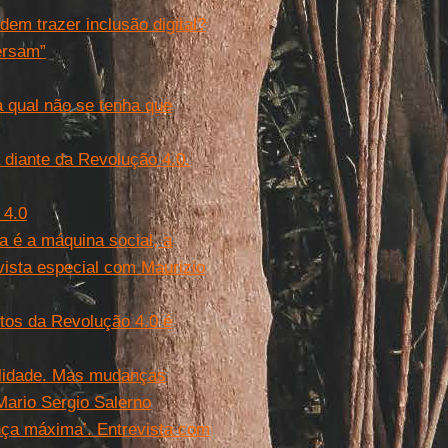
dem trazer inclusão digital?
ersam”
 qual não se tenha que
ra diante da Revolução 4.0.
 4.0
a é a máquina social, a
vista especial com Maurizio
tos da Revolução 4.0 é
alidade. Mas mudanças
Mario Sergio Salerno
nça máxima’. Entrevista com