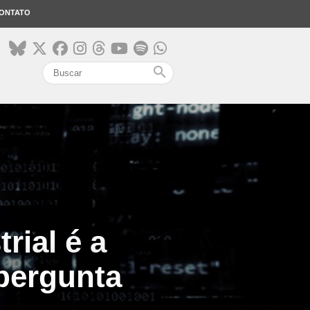
ONTATO
search
rial é a
 pergunta