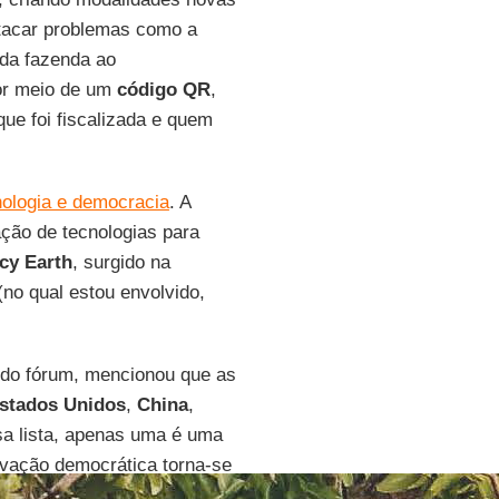
 atacar problemas como a
 da fazenda ao
or meio de um
código QR
,
que foi fiscalizada e quem
nologia e democracia
. A
ação de tecnologias para
cy Earth
, surgido na
no qual estou envolvido,
r do fórum, mencionou que as
stados Unidos
,
China
,
sa lista, apenas uma é uma
ovação democrática torna-se