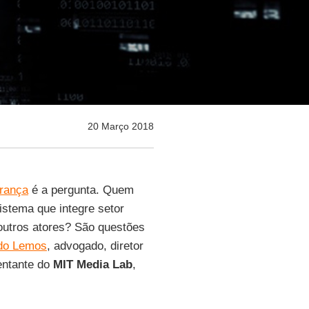
20 Março 2018
rança
é a pergunta. Quem
stema que integre setor
 outros atores? São questões
do Lemos
, advogado, diretor
entante do
MIT Media Lab
,