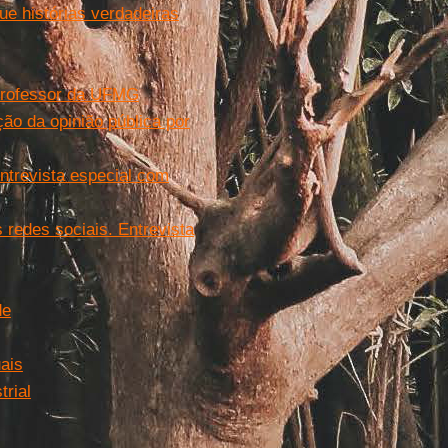
ue histórias verdadeiras
 professor da UFMG
o da opinião pública por
ntrevista especial com
redes sociais. Entrevista
de
uais
rial