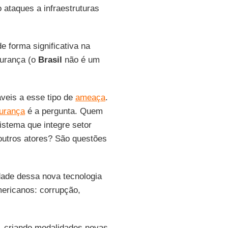
ataques a infraestruturas
e forma significativa na
gurança (o
Brasil
não é um
veis a esse tipo de
ameaça
.
urança
é a pergunta. Quem
stema que integre setor
 outros atores? São questões
dade dessa nova tecnologia
mericanos: corrupção,
, criando modalidades novas