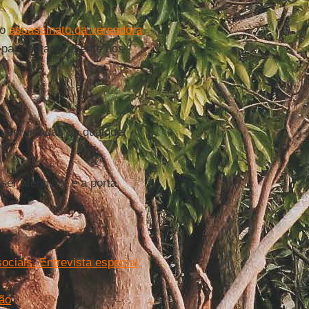
 o
assassinato da vereadora
para estar presente nos
 ser ligadas de qualquer
ser atendido, e a porta,
ciais. Entrevista especial
ão