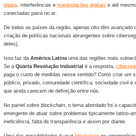
dados
, interferências e
manipulações digitais
e até mesmo 
conectadas paira no ar.
De todos os países da região, apenas oito têm avançado d
criação de políticas nacionais abrangentes sobre ciberse
deles).
Isso faz da
América Latina
uma das regiões mais vulnerá
Se a
Quarta Revolução Industrial
é a resposta,
ciberseg
paga o custo de medidas nesse sentido? Como criar um si
público, privado, comunidade científica, sociedade civil e
que ainda carecem de definição entre nós.
No painel sobre
blockchain
, o tema abordado foi a capaci
emergente de atuar sobre problemas tipicamente latino-a
ineficiência, falta de transparência e assim por diante.
Uma das possibilidades é usar
blockchain
no agronegócio