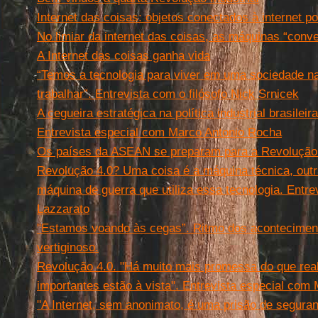
Internet das coisas: objetos conectados à internet po
No limiar da internet das coisas, as máquinas “conv
A Internet das coisas ganha vida
“Temos a tecnologia para viver em uma sociedade na
trabalhar”. Entrevista com o filósofo Nick Srnicek
A cegueira estratégica na política industrial brasilei
Entrevista especial com Marco Antonio Rocha
Os países da ASEAN se preparam para a Revolução
Revolução 4.0? Uma coisa é a máquina técnica, outr
máquina de guerra que utiliza essa tecnologia. Entre
Lazzarato
"Estamos voando às cegas”. Ritmo dos acontecimen
vertiginoso.
Revolução 4.0. "Há muito mais promessa do que re
importantes estão à vista". Entrevista especial com 
"A Internet, sem anonimato, é uma prisão de segura