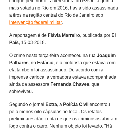
choque pelo horror: a vereadora do PSOL, a quinta
mais votada no Rio em 2016, havia sido assassinada
a tiros na região central do Rio de Janeiro sob
intervenção federal militar
.
A reportagem é de
Flávia Marreiro
, publicada por
El
País
, 15-03-2018.
O crime nesta terça-feira aconteceu na rua
Joaquim
Palhares
, no
Estácio
, e o motorista que estava com
ela também foi assassinado. De acordo com a
imprensa carioca, a vereadora estava acompanhada
ainda da assessora
Fernanda Chaves
, que
sobreviveu.
Segundo o jornal
Extra
, a
Polícia Civil
encontrou
pelo menos oito cápsulas no local. Os relatos
preliminares dão conta de que os criminosos abriram
fogo contra o carro. Nenhum objeto foi levado. "Há