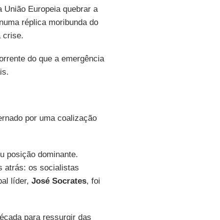
a União Europeia quebrar a
numa réplica moribunda do
 crise.
corrente do que a emergência
is.
ernado por uma coalização
 posição dominante.
atrás: os socialistas
al líder,
José Socrates
, foi
cada para ressurgir das