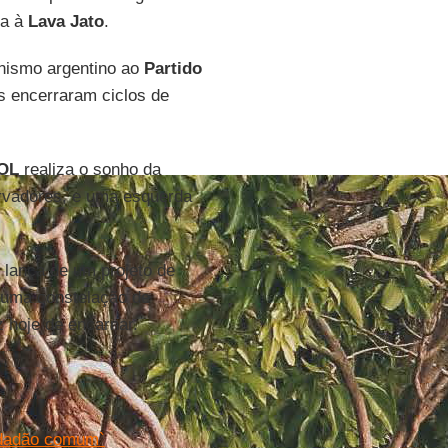
da à
Lava Jato
.
nismo argentino ao
Partido
 encerraram ciclos de
OL
realiza o sonho da
ervadores, e uma esquerda
 lança de um projeto de
 uma constelação de
 hoje de encarnar.
idadão comum`