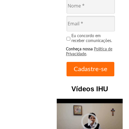
Eu concordo em
receber comunicações.
Conheça nossa
Política de
Privacidade
.
Vídeos IHU
play_circle_outline