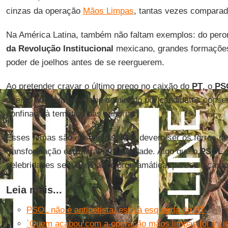
cinzas da operação
Mãos Limpas
, tantas vezes compara
Na América Latina, também não faltam exemplos: do pero
da Revolução Institucional
mexicano, grandes formações
poder de joelhos antes de se reerguerem.
Ao pretender cravar o último prego no caixão do
PT
, o
PS
direita: um segundo turno dominado por candidatos cons
confinada à temática das minorias.
Esses temas são essenciais. Mas devem ser os ferros de
transformação estrutural da sociedade. Algo que o
PSOL
,
celebridades sem densidade programática, parece incapaz
Leia mais...
PSOL não é antipetista, está à esquerda do PT
`Quem acabou com a operação mãos limpas foi o c