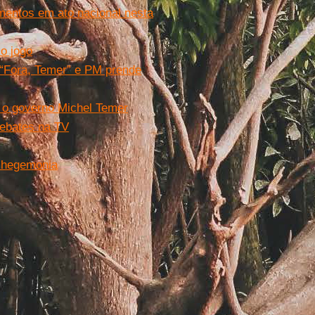
mentos em ato nacional nesta
o jogo
 “Fora, Temer” e PM prende
a o governo Michel Temer
debates na TV
a hegemonia