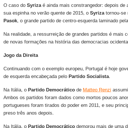
O caso do
Syriza
é ainda mais constrangedor: depois de 
sua espinha no verão quente de 2015, o
Syriza
tornou-se 
Pasok
, o grande partido de centro-esquerda laminado pela
Na realidade, a ressurreição de grandes partidos é mais 
de novas formações na história das democracias ocidenta
Jogo da Direita
Continuando com o exemplo europeu, Portugal é hoje gov
de esquerda encabeçada pelo
Partido Socialista
.
Na Itália, o
Partido Democrático
de
Matteo Renzi
assumiu
Ambos os partidos foram dados como mortos poucos anos 
portugueses foram tirados do poder em 2011, e seu princip
preso três anos depois.
Na Itália, o
Partido Democrático
demorou mais de uma dé