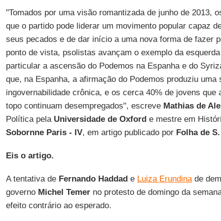
"Tomados por uma visão romantizada de junho de 2013, 
que o partido pode liderar um movimento popular capaz d
seus pecados e de dar início a uma nova forma de fazer po
ponto de vista, psolistas avançam o exemplo da esquerda
particular a ascensão do Podemos na Espanha e do Syriz
que, na Espanha, a afirmação do Podemos produziu uma 
ingovernabilidade crônica, e os cerca 40% de jovens que a
topo continuam desempregados", escreve
Mathias de Al
Política pela
Universidade de Oxford
e mestre em Histór
Sobornne Paris - IV
, em artigo publicado por
Folha de S.
Eis o artigo.
A tentativa de
Fernando Haddad
e
Luiza Erundina
de demo
governo
Michel Temer
no protesto de domingo da semana
efeito contrário ao esperado.