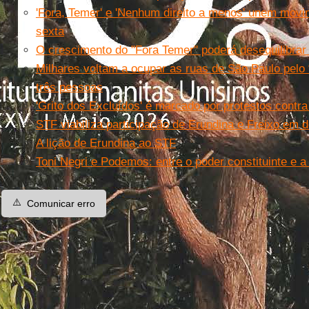
'Fora, Temer' e 'Nenhum direito a menos' unem movi
sexta
O crescimento do "Fora Temer" poderá desequilibrar 
Milhares voltam a ocupar as ruas de São Paulo pelo
três pessoas
'Grito dos Excluídos' é marcado por protestos contr
STF viabiliza participação de Erundina e Freixo em 
A lição de Erundina ao STF
Toni Negri e Podemos: entre o poder constituinte e 
⚠️
Comunicar erro