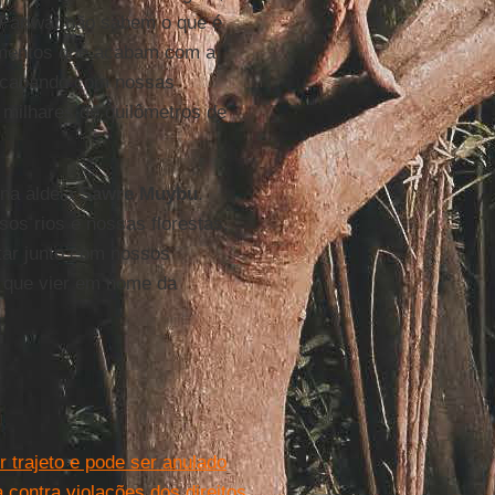
 Pariwat não sabem o que é
dimentos que acabam com a
, acabando com nossas
 milhares de quilômetros de
na aldeia
Sawre Muybu
.
os rios e nossas florestas,
tar junto com nossos
do que vier em nome da
 trajeto e pode ser anulado
contra violações dos direitos