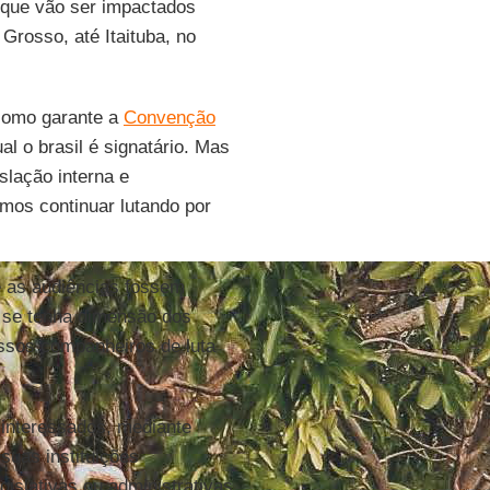
 que vão ser impactados
Grosso, até Itaituba, no
 como garante a
Convenção
ual o brasil é signatário. Mas
islação interna e
mos continuar lutando por
 as audiências fossem
e se tenha dimensão dos
ossos companheiros de luta
s interessados, mediante
suas instituições
islativas ou administrativas