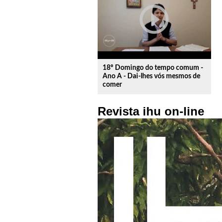
play_circle_outline
18º Domingo do tempo comum -
Ano A - Dai-lhes vós mesmos de
comer
Revista ihu on-line