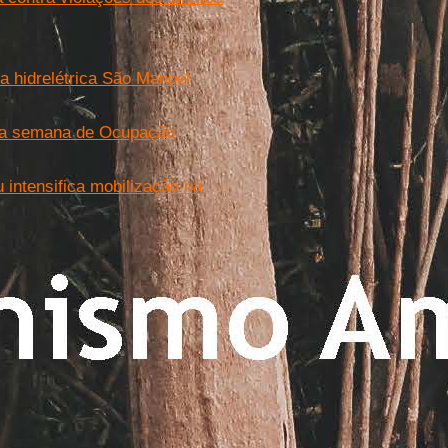
 hidrelétrica São Manoel
 uma semana de Ocupação
intensifica mobilização na