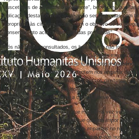
suscetíveis de afetá-los diretamente”, bem como que “as 
aplicação desta Convenção deverão ser efetuadas com bo
apropriada às circunstâncias, com o objetivo de se chega
consentimento acerca das medidas propostas”.
Nós não fomos consultados, os beiradeiros não foram con
de outros povos também não foram. São pelo menos 19 ár
o percurso da ferrovia que serão impactados e
Audiência
prévia, livre e informada. . Não tentem nos enganar de q
convenção 169
, nós sabemos dos nossos direitos!!! É p
protocolo de consulta, é por isso que Montanha e Mangab
seu, lá nós falamos de como a consulta deve acontecer 
Nós não vamos mais aceitar que mais uma vez vocês
Pa
projetos pensados por vocês e que querem impor para nos
sem consultar e sem considerar os impactos no nosso m
territórios, nos nossos lugares sagrados e dos nossos pare