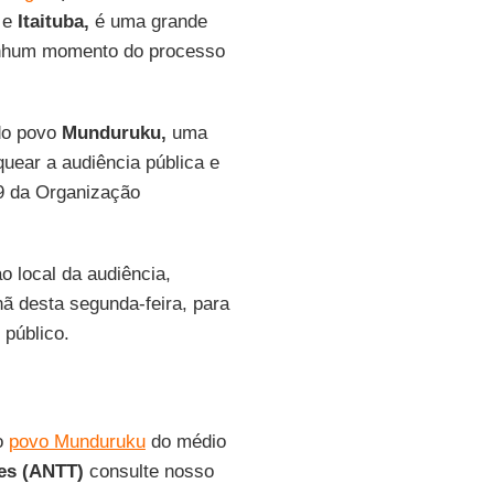
 e
Itaituba,
é uma grande
enhum momento do processo
 do povo
Munduruku,
uma
quear a audiência pública e
9 da Organização
o local da audiência,
ã desta segunda-feira, para
 público.
do
povo Munduruku
do médio
es (ANTT)
consulte nosso