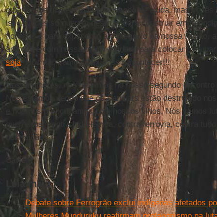
o pajé sabe que ela está precisando de ajuda, mas vocês
isso. Vocês só querem destruir, para construir empreen
floresta, e para expandir o agronegócio na nossa região
árvores e com nossa biodiversidade para colocar no lugar
soja
. Nós não vamos deixar isso acontecer!!!
Nós, mulheres, nos reunimos no nosso segundo encontro 
Nós estamos vendo que os Pariwats estão destruindo noss
e nós nos preocupamos com nossos filhos. Nós vamos lu
guerreiros, contra hidrelétrica, contra ferrovia, contra tu
destruição!
Sawe!!!
Leia mais
Debate sobre Ferrogrão exclui indígenas afetados por
Mulheres Munduruku reafirmam protagonismo na luta 