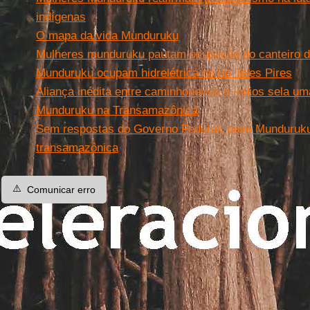
indígenas
O mapa da vida Munduruku
Mulheres munduruku pautam ocupação do canteiro da
Munduruku ocupam hidrelétrica no rio Teles Pires
Aliança inédita entre caminhoneiros e índios sela
Munduruku na Transamazônica
Sem respostas do Governo Federal, povo Munduruku 
transamazônica
⚠️
Comunicar erro