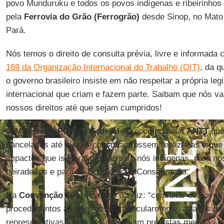
povo Munduruku e todos os povos indígenas e ribeirinhos
pela
Ferrovia do Grão (Ferrogrão)
desde Sinop, no Mato 
Pará.
Nós temos o direito de consulta prévia, livre e informada
169 da Organização Internacional do Trabalho (OIT)
, da q
o governo brasileiro insiste em não respeitar a própria leg
internacional que criam e fazem parte. Saibam que nós va
nossos direitos até que sejam cumpridos!
O
Ministério Público Federal
já recomendou à
ANTT
que
canceladas até que as consultas fossem realizadas e qu
impactos que isso vai causar para nós indígenas, para n
beiradeiros e para as Unidades de Conservação.
Na
Convenção 169
, no artigo 6°, diz: “consultar os povo
procedimentos apropriados e, particularmente, através de 
representativas, cada vez que sejam previstas medidas leg