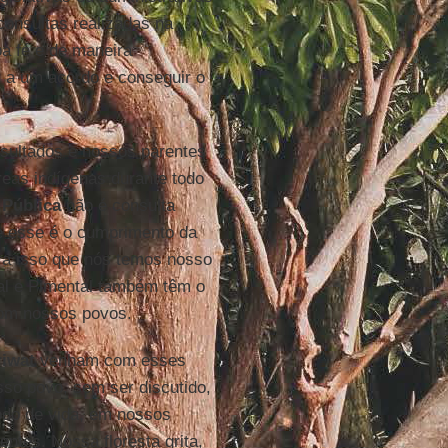
consultas realizadas na
a fé e de maneira
r a um acordo e conseguir o
sultados e nossos parentes
eas indígenas durante todo
 Pública
não é consulta
ue esse é o cumprimento da
ara isso que nós temos nosso
al e Pimental também têm o
com nossos povos.
riwat
venham com esses
so povo, sem ser discutido,
odo de vida, em nossos
ntes. Nossa floresta grita,