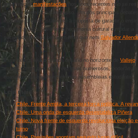
gigantescas
manifestações
nos anos recentes não se res
elitista e hermético Congresso. Um dos principais debate
segundo turno é justamente a proposta de garantir o ensin
famílias pobres. Inverter a hegemonia cultural e mudar a 
sociedade chilena seria um feito que nem
Salvador Allend
1970.
Esse talvez seja o grande desafio no horizonte de
Vallejo
muitos outros que, cada vez mais numerosos, poderão util
quase como se estivessem nas assembleias estudantis.
Leia mais
Chile. Frente Ampla, a terceira força política. A rev
Chile. Uma onda de esquerda desestabiliza Piñera
Chile. Nova frente de esquerda revoluciona eleição e
turno
Chile. Previsões apontam segundo turno difícil