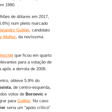
em 1990.
ilhões de dólares em 2017,
36,6%) num pleito marcado
lejandro Guillier
, candidato
ez Muñoz
, da novíssima
inochet
que ficou em quarto
elevantes para a votação de
a após a derrota de 2009.
entro, obteve 5,9% do
ssista
, de centro-esquerda,
a dos votos de
Boroevic
e
grar para
Guillier
. No caso
ier
seria um “apoio crítico”