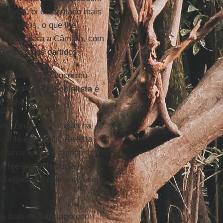
Jackson
foi o deputado mais
mil votos, o que lhe
 votação para a Câmara, com
eleitoral dos partidos.
ia”
, pela qual concorreu
ito, o
Partido Socialista
é
no Senado.
lheu mais sete vagas na
gente estudantil, reeleita
 “arrastou” um companheiro
 A reeleição da dupla
Legislativo chileno: saem
as ruas de
Santiago
com