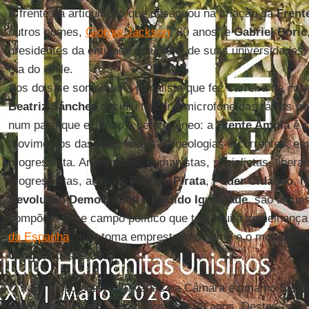
À frente da articulação que desaguou na criação da
Frent
outros nomes,
Giorgio Jackson
, 30 anos, e
Gabriel Boric
presidentes da entidade estudantil de suas universidades,
e a do Chile.
Aos dois se somou uma jornalista que fez carreira na cobe
Beatriz Sánchez
decidiu trocar o microfone das rádios pe
num palanque eclético e heterogêneo: a
Frente Ampla
é c
movimentos das mais diversas ideologias e correntes, em
progressista. Anarquistas, humanistas, socialistas, liberai
progressistas, além do
Partido Pirata
,
Poder Cidadão
,
N
Revolução Democrática
e
Partido Igualdade
, são algun
compõem esse campo político que tem muita semelhança
da Espanha
, mas toma emprestado o nome e o modelo da 
Uruguai
desde 2005.
O novo bloco obteve 20 vagas na Câmara e uma no Senad
deputados e deputadas eleitos é de 38 anos. Destes, set