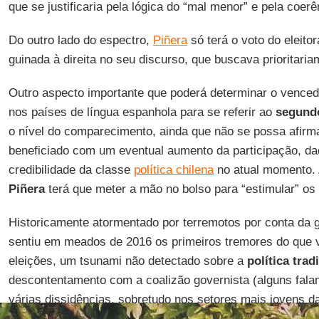
que se justificaria pela lógica do “mal menor” e pela coerê
Do outro lado do espectro,
Piñera
só terá o voto do eleito
guinada à direita no seu discurso, que buscava prioritaria
Outro aspecto importante que poderá determinar o venced
nos países de língua espanhola para se referir ao
segundo
o nível do comparecimento, ainda que não se possa afirma
beneficiado com um eventual aumento da participação, da
credibilidade da classe
política chilena
no atual momento. 
Piñera
terá que meter a mão no bolso para “estimular” os 
Historicamente atormentado por terremotos por conta da 
sentiu em meados de 2016 os primeiros tremores do que vi
eleições, um tsunami não detectado sobre a
política trad
descontentamento com a coalizão governista (alguns fal
várias dissidências, sobretudo nos setores mais jovens d