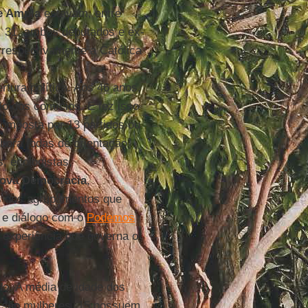
e Ampla
estavam, entre
, 31, ambos deputados e ex-
 respectivamente a Católica
rtura política. Aos 46 anos,
lo dos comícios. E fez isso
omposta por 13 partidos ou
bora todas de orientação
s, ecologistas,
ova Democracia
,
s dos agrupamentos que
 e diálogo com o
Podemos
experiência que governa o
o. A média de idade dos
e são mulheres, 15 possuem