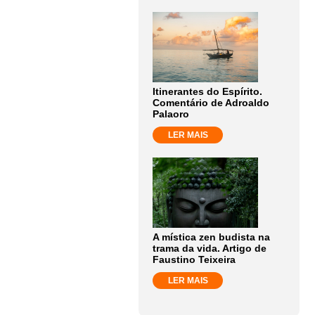
Itinerantes do Espírito.
Comentário de Adroaldo
Palaoro
LER MAIS
A mística zen budista na
trama da vida. Artigo de
Faustino Teixeira
LER MAIS