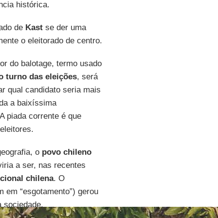
ncia histórica.
rado de
Kast
se der uma
mente o eleitorado de centro.
or do balotage, termo usado
 turno das eleições
, será
r qual candidato seria mais
da a baixíssima
A piada corrente é que
eleitores.
geografia, o
povo chileno
ria a ser, nas recentes
icional chilena
. O
am em “esgotamento”) gerou
a sociedade.