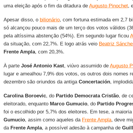
uma eleição após o fim da ditadura de
Augusto Pinochet
, 
Apesar disso, o
bilionário
, com fortuna estimada em 2,7 b
só alcançou pouco mais de um terço dos votos válidos (
pela altíssima abstenção (54%). Em segundo lugar ficou
A
da situação, com 22,7%. E logo atrás veio
Beatriz Sánch
Frente Ampla
, com 20,3%.
À parte
José Antonio Kast
, viúvo assumido de
Augusto P
lugar e amealhou 7,9% dos votos, os outros dois nomes r
dezembro são oriundos da antiga
Concertación
, implodid
Carolina Boroevic
, do
Partido Democrata Cristão
, de c
eleitorado, enquanto
Marco Gumucio
, do
Partido Progre
foi o escolhido por 5,7% dos eleitores. Em tese, a maiori
Gumucio
, assim como aqueles da
Frente Ampla
, deve mi
da
Frente Ampla
, a possível adesão à campanha de
Guill