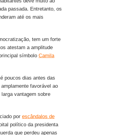
habitantes deve muito ao
da passada. Entretanto, os
enderam até os mais
ocratização, tem um forte
tos atestam a amplitude
principal símbolo
Camila
té poucos dias antes das
 amplamente favorável ao
ou larga vantagem sobre
iciado por
escândalos de
tal político da presidenta
esquerda que perdeu apenas