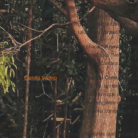
menos de 40 anos e 13 têm menos de 35 anos.
Giorgio 
votado do país e o único que ultrapassou a marca dos 100 
permitiu carregar mais dois colegas de chapa com baixa
base nas regras que valorizam, tal qual no
Brasil
, o peso 
Do que sobrou da
Concertación
, a chapa
“A nova maior
Guillier
, elegeu 14 senadores e 43 deputados. Nesse âmb
majoritário e contará com 18 cadeiras na Câmara e seis 
Além de
Camila Vallejo
, 29 anos, o
Partido Comunista
co
Câmara. Destaque para
Karol Cariola
, 30, também ex-diri
agora. O desempenho de ambas foi tão bom que cada uma
de chapa para a Câmara por meio do coeficiente eleitoral.
representa bem o avanço feminino na nova composição do 
de 15,8% para 22,5%.
O êxito da geração de lideranças estudantis que sacudiu 