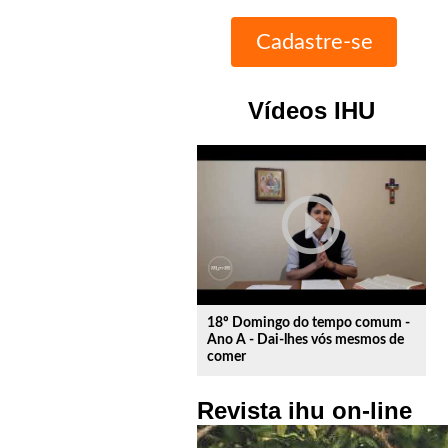
Vídeos IHU
play_circle_outline
18º Domingo do tempo comum -
Ano A - Dai-lhes vós mesmos de
comer
Revista ihu on-line