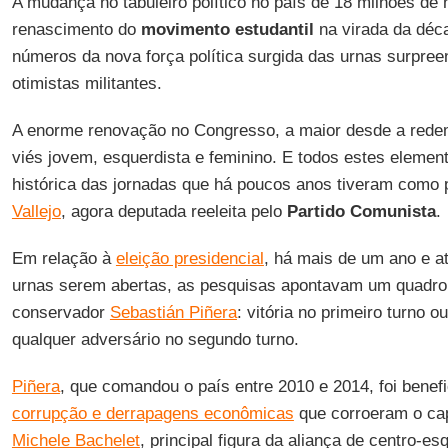
A mudança no tabuleiro político no país de 18 milhões de 
renascimento do
movimento estudantil
na virada da déca
números da nova força política surgida das urnas surpre
otimistas militantes.
A enorme renovação no Congresso, a maior desde a redem
viés jovem, esquerdista e feminino. E todos estes elemen
histórica das jornadas que há poucos anos tiveram como 
Vallejo
, agora deputada reeleita pelo
Partido Comunista
.
Em relação à
eleição presidencial
, há mais de um ano e a
urnas serem abertas, as pesquisas apontavam um quadro
conservador
Sebastián Piñera
: vitória no primeiro turno 
qualquer adversário no segundo turno.
Piñera
, que comandou o país entre 2010 e 2014, foi benef
corrupção e derrapagens econômicas
que corroeram o capi
Michele Bachelet
, principal figura da aliança de centro-