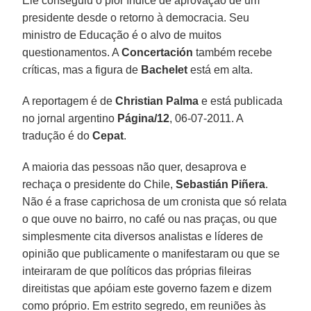
Ele conseguiu o pior índice de aprovação de um
presidente desde o retorno à democracia. Seu
ministro de Educação é o alvo de muitos
questionamentos. A
Concertación
também recebe
críticas, mas a figura de
Bachelet
está em alta.
A reportagem é de
Christian Palma
e está publicada
no jornal argentino
Página/12
, 06-07-2011. A
tradução é do
Cepat
.
A maioria das pessoas não quer, desaprova e
rechaça o presidente do Chile,
Sebastián Piñera
.
Não é a frase caprichosa de um cronista que só relata
o que ouve no bairro, no café ou nas praças, ou que
simplesmente cita diversos analistas e líderes de
opinião que publicamente o manifestaram ou que se
inteiraram de que políticos das próprias fileiras
direitistas que apóiam este governo fazem e dizem
como próprio. Em estrito segredo, em reuniões às