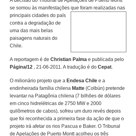
A decisão do Tribunal de Apelações de Puerto Montt
se somou às manifestações que foram realizadas nas
principais
cidades do país
contra a degradação de
uma das mais belas
paisagens naturais do
Chile.
A reportagem é de
Christian Palma
e publicada pelo
Página/12
, 21-06-2011. A tradução é do
Cepat
.
O milionário projeto que a
Endesa Chile
e a
endinheirada família chilena
Matte
(Colbún) pretende
levantar na Patagônia chilena (7 bilhões de dólares
em cinco hidrelétricas de 2750 MW e 2000
quilômetros de cabos), sofreu um duro revés depois
que foi reconhecida a primeira fase da ação de que o
projeto irá afetar os rios Pascua e Baker. O Tribunal
de Apelações de Puerto Montt acolheu os três