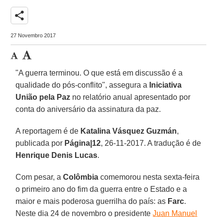
share
27 Novembro 2017
"A guerra terminou. O que está em discussão é a
qualidade do pós-conflito", assegura a
Iniciativa
União pela Paz
no relatório anual apresentado por
conta do aniversário da assinatura da paz.
A reportagem é de
Katalina Vásquez Guzmán
,
publicada por
Página|12
, 26-11-2017. A tradução é de
Henrique Denis Lucas
.
Com pesar, a
Colômbia
comemorou nesta sexta-feira
o primeiro ano do fim da guerra entre o Estado e a
maior e mais poderosa guerrilha do país: as
Farc
.
Neste dia 24 de novembro o presidente
Juan Manuel