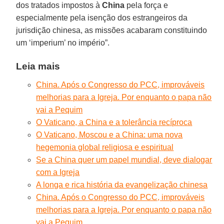
dos tratados impostos à
China
pela força e
especialmente pela isenção dos estrangeiros da
jurisdição chinesa, as missões acabaram constituindo
um ‘imperium’ no império”.
Leia mais
China. Após o Congresso do PCC, improváveis
melhorias para a Igreja. Por enquanto o papa não
vai a Pequim
O Vaticano, a China e a tolerância recíproca
O Vaticano, Moscou e a China: uma nova
hegemonia global religiosa e espiritual
Se a China quer um papel mundial, deve dialogar
com a Igreja
A longa e rica história da evangelização chinesa
China. Após o Congresso do PCC, improváveis
melhorias para a Igreja. Por enquanto o papa não
vai a Pequim