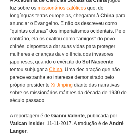
A
Academia de Ciências Sociais da China
jogou
luz sobre os
missionários católicos
que, de
longínquas terras europeias, chegaram à
China
para
anunciar o Evangelho. E não os descreveu como
"quintas colunas" dos imperialismos ocidentais. Pelo
contrário, ela os exaltou como "amigos" do povo
chinês, dispostos a dar suas vidas para proteger
mulheres e crianças da violência dos invasores
japoneses, quando o exército do
Sol Nascente
tentou subjugar a
China
. Uma declaração que não
parece estranha ao interesse demonstrado pelo
próprio presidente
Xi Jinping
diante das narrativas
sobre os missionários mártires da década de 1930 do
século passado.
A reportagem é de
Gianni Valente
, publicada por
Vatican Insider
, 11-11-2017. A tradução é de
André
Langer
.