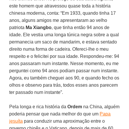
este homem que atravessou quase toda a história
chinesa moderna, conta: “Em 1933, quando tinha 17
anos, alguns amigos me apresentaram ao velho
patriota
Ma Xiangbo
, que tinha então 94 anos de
idade. Ele vestia uma longa túnica negra sobre a qual
permanecia um saco de mandarim, e estava sentado
direito numa forma de cadeira. Ofereci-lhe o meu
respeito e o felicitei por sua idade. Respondeu-me: 94
anos passaram num instante. Nesse momento, eu me
perguntei como 94 anos podiam passar num instante.
Agora, eu também cheguei aos 90, e quando fecho os
olhos e observo para trás, todos esses anos parecem
ter passado num instante”.
Pela longa e rica história da
Ordem
na China, alguém
poderia pensar que nada melhor do que um
Papa
jesuíta
para conduzir uma aproximação entre o
governo chinês e o Vaticano, depois de mais de 60