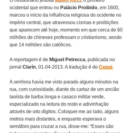
O missionário jesuíta
Mateo Ricci
, o primeiro
ocidental que entrou no
Palácio Proibido
, em 1600,
marcou o início da influência religiosa do ocidente no
império central, que atravessou cismas e proibições
que aparecem até hoje, momento em que cerca de 60
milhões de chineses professam o cristianismo, sendo
que 14 milhões são católicos.
A reportagem é de
Miguel Petrecca
, publicada no
jornal
Clarín
, 01-04-2013. A tradução é do
Cepat
.
A senhora havia me visto parado alguns minutos na
rua, com curiosidade, diante do cartaz de um ancião
taoísta de barba longa e casaco militar verde,
especializado na leitura do rosto e adivinhação
através de oito dígitos. Coloquei-me ao lado, alguns
metros mais distantes, e enquanto esperava o
semáforo para cruzar a rua, disse-me: “Esses são