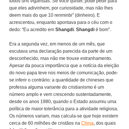
todos uns vigaristas. Se você quiser, pode pedir para
que eles adivinhem, por curiosidade, mas não lhes
deem mais do que 10 renminbi” (dinheiro). E
acrescentou, enquanto apontava para o céu com o
dedo: “Eu acredito em
Shangdi
.
Shangdi
é bom”.
Era a segunda vez, em menos de um mês, que
escutava uma declaração parecida da parte de um
desconhecido, mas não me trouxe estranhamento.
Apesar da pouca importância que a notícia da eleição
do novo papa teve nos meios de comunicação, pode-
se inferir o contrário: a quantidade de chineses que
professa alguma variante do cristianismo é um
número amplo e vem crescendo sustentadamente,
desde os anos 1980, quando o Estado assumiu uma
política de maior tolerância para a atividade religiosa.
Os números variam, mas calcula-se que hoje existem
cerca de 60 milhões de cristãos na
China
, dos quais