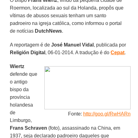
O bispo
Frans Wiertz
, vindo da pequena cidade de
Roermon, localizada ao sul da Holanda, propôs que
vítimas de abusos sexuais tenham um santo
padroeiro na igreja católica, como informou o portal
de notícias
DutchNews
.
A reportagem é de
José Manuel Vidal
, publicada por
Religión Digital
, 06-01-2014. A tradução é do
Cepat
.
Wiertz
defende que
o antigo
bispo da
província
holandesa
de
Fonte:
http://goo.gl/RwHARn
Limburgo,
Frans Schraven
(foto), assassinado na China, em
1937, seja declarado padroeiro daqueles que