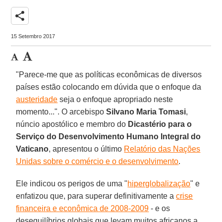
share
15 Setembro 2017
"Parece-me que as políticas econômicas de diversos
países estão colocando em dúvida que o enfoque da
austeridade
seja o enfoque apropriado neste
momento...". O arcebispo
Silvano Maria Tomasi
,
núncio apostólico e membro do
Dicastério para o
Serviço do Desenvolvimento Humano Integral do
Vaticano
, apresentou o último
Relatório das Nações
Unidas sobre o comércio e o desenvolvimento
.
Ele indicou os perigos de uma "
hiperglobalização
" e
enfatizou que, para superar definitivamente a
crise
financeira e econômica de 2008-2009
- e os
desequilíbrios globais que levam muitos africanos a