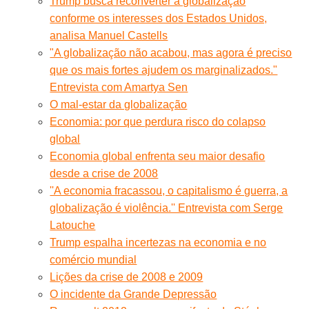
Trump busca reconverter a globalização
conforme os interesses dos Estados Unidos,
analisa Manuel Castells
"A globalização não acabou, mas agora é preciso
que os mais fortes ajudem os marginalizados."
Entrevista com Amartya Sen
O mal-estar da globalização
Economia: por que perdura risco do colapso
global
Economia global enfrenta seu maior desafio
desde a crise de 2008
''A economia fracassou, o capitalismo é guerra, a
globalização é violência.'' Entrevista com Serge
Latouche
Trump espalha incertezas na economia e no
comércio mundial
Lições da crise de 2008 e 2009
O incidente da Grande Depressão