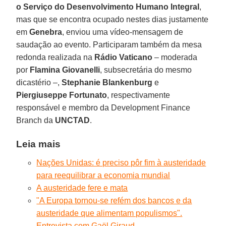
o Serviço do Desenvolvimento Humano Integral
,
mas que se encontra ocupado nestes dias justamente
em
Genebra
, enviou uma vídeo-mensagem de
saudação ao evento. Participaram também da mesa
redonda realizada na
Rádio Vaticano
– moderada
por
Flamina Giovanelli
, subsecretária do mesmo
dicastério –,
Stephanie Blankenburg
e
Piergiuseppe Fortunato
, respectivamente
responsável e membro da Development Finance
Branch da
UNCTAD
.
Leia mais
Nações Unidas: é preciso pôr fim à austeridade
para reequilibrar a economia mundial
A austeridade fere e mata
"A Europa tornou-se refém dos bancos e da
austeridade que alimentam populismos".
Entrevista com Gaël Giraud