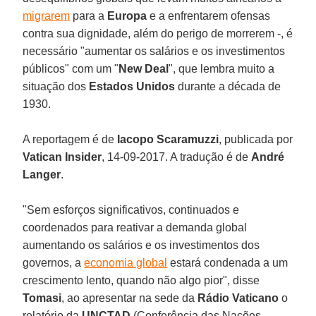
migrarem
para a
Europa
e a enfrentarem ofensas
contra sua dignidade, além do perigo de morrerem -, é
necessário "aumentar os salários e os investimentos
públicos" com um "
New Deal
", que lembra muito a
situação dos
Estados Unidos
durante a década de
1930.
A reportagem é de
Iacopo Scaramuzzi
, publicada por
Vatican Insider
, 14-09-2017. A tradução é de
André
Langer
.
"Sem esforços significativos, continuados e
coordenados para reativar a demanda global
aumentando os salários e os investimentos dos
governos, a
economia global
estará condenada a um
crescimento lento, quando não algo pior", disse
Tomasi
, ao apresentar na sede da
Rádio Vaticano
o
relatório da
UNCTAD
(Conferência das Nações