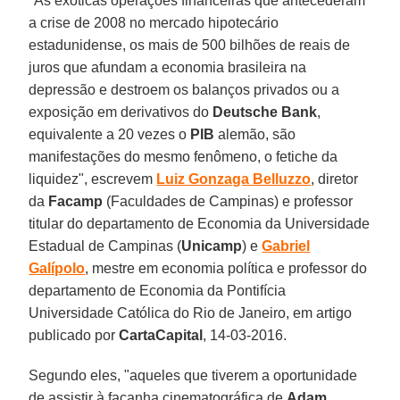
"As exóticas operações financeiras que antecederam
a crise de 2008 no mercado hipotecário
estadunidense, os mais de 500 bilhões de reais de
juros que afundam a economia brasileira na
depressão e destroem os balanços privados ou a
exposição em derivativos do
Deutsche Bank
,
equivalente a 20 vezes o
PIB
alemão, são
manifestações do mesmo fenômeno, o fetiche da
liquidez", escrevem
Luiz Gonzaga Belluzzo
, diretor
da
Facamp
(Faculdades de Campinas) e professor
titular do departamento de Economia da Universidade
Estadual de Campinas (
Unicamp
) e
Gabriel
Galípolo
, mestre em economia política e professor do
departamento de Economia da Pontifícia
Universidade Católica do Rio de Janeiro, em artigo
publicado por
CartaCapital
, 14-03-2016.
Segundo eles, "aqueles que tiverem a oportunidade
de assistir à façanha cinematográfica de
Adam