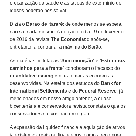
precarização da saúde e as táticas de extermínio de
idosos poderão nos salvar.
Dizia o
Barão de Itararé
: de onde menos se espera,
não sai nada mesmo. A edição do dia 19 de fevereiro
de 2016 da revista
The Economist
dispôs-se,
entretanto, a contrariar a máxima do Barão.
As matérias intituladas “
Sem munição
” e “
Estranhos
caminhos para a frente
” corroboram o fracasso do
quantitative easing
em reanimar as economias
desenvolvidas. Na esteira dos estudos do
Bank for
International Settlements
e do
Federal Reserve
, já
mencionados em nosso artigo anterior, a quase
bicentenária e conservadora revista constata o que os
conservadores nativos não enxergam.
A expansão da liquidez financia a aquisição de ativos
já existentes, reais ou financeiros, como a recompra