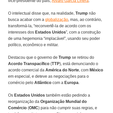
vice-presidente do país,
Álvaro García Linera
.
O intelectual disse que, na realidade,
Trump
não
busca acabar com a
globalização
, mas, ao contrário,
transformá-la, “reconvertê-la de acordo com os
interesses dos
Estados Unidos
”, com a construção
de uma hegemonia “implacável”, usando seu poder
político, econômico e militar.
Destacou que o governo de
Trump
se retirou do
Acordo Transpacífico
(
TTP
), está denunciando o
acordo comercial da
América do Norte
, com
México
em especial, e deteve as negociações para o
comércio pelo
Atlântico
com a
Europa
.
Os
Estados Unidos
também estão pedindo a
reorganização da
Organização Mundial do
Comércio
(
OMC
) para não cumprir suas regras, e