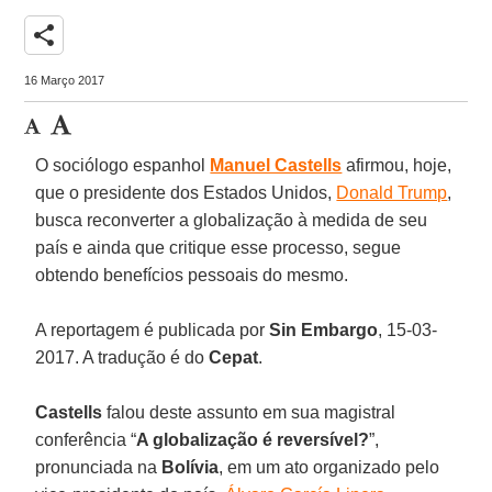
share
16 Março 2017
O sociólogo espanhol
Manuel Castells
afirmou, hoje,
que o presidente dos Estados Unidos,
Donald Trump
,
busca reconverter a globalização à medida de seu
país e ainda que critique esse processo, segue
obtendo benefícios pessoais do mesmo.
A reportagem é publicada por
Sin Embargo
, 15-03-
2017. A tradução é do
Cepat
.
Castells
falou deste assunto em sua magistral
conferência “
A globalização é reversível?
”,
pronunciada na
Bolívia
, em um ato organizado pelo