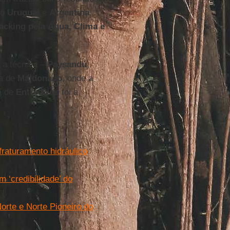
mo
Uruguai
e
Argentina
,
acking pela Água, Clima e
r a técnica –
Paysandú
,
ia de
Maldonado
, onde a
ia de
Entre Ríos
foi a
fraturamento hidráulico
‘credibilidade’ do
orte e Norte Pioneiro do