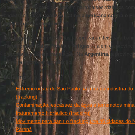
ao
Brasil
foi expandida também para países vizinhos co
onde foi criada a
Coalizão Latino-americana contra o Fr
Agricultura Sustentável
.
No
Uruguai
, cinco províncias já aprovaram leis para bani
Tacuarembo
,
Salto
,
Rocha
e
Artigas
–, além da provínc
proposta já está em tramitação. Na
Argentina
, a provínc
primeira a aprovar a proibição.
Leia mais
Extremo oeste de São Paulo na mira da indústria do 
(fracking)
Contaminação, escassez da água e terremotos minam 
fraturamento hidráulico (fracking)
Movimento para banir o fracking une 46 cidades do N
Paraná