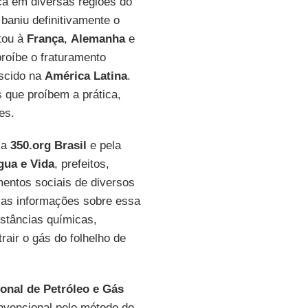
ça em diversas regiões do
baniu definitivamente o
tou à
França
,
Alemanha
e
roíbe o fraturamento
scido na
América Latina
.
s que proíbem a prática,
es.
la
350.org Brasil
e pela
gua e Vida
, prefeitos,
mentos sociais de diversos
 as informações sobre essa
bstâncias químicas,
rair o gás do folhelho de
onal de Petróleo e Gás
onvencional pelo método do