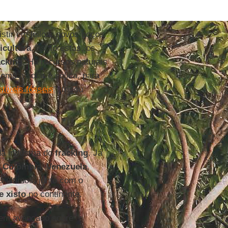
istir em leiloar novos poços
icultura
, as florestas, os
acking
. Há recursos naturais
omo a solar e eólica, para
tíveis fósseis
”, frisou
a indústria do
fracking
. Já
,
Colômbia
,
Venezuela
,
s últimos, junto com o
e xisto
no continente.
em avançado sobre