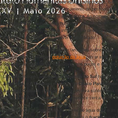
comunidades indígenas
,
ribeirinhas
, camponesas, bairr
protegidas. Isso resulta no deslocamento de pessoas e no 
produtivas, como
pecuária
e
agricultura
. As comunidade
respeitados os seus direitos humanos mais fundamentais,
consentimento livre, prévio e informado; o direito à partic
o direito a um ambiente saudável e equilibrado.
Em paralelo, não são raras as reclamações sobre danos c
vazamentos, explosões,
poluição da água
, do ar e do sol
descarte de substâncias radioativas nos poços e nas res
Uma das maiores ameaças na
América do Sul
hoje é a f
Argentina
, e o
Uruguai
, na região do
Chaco Paranaense
Aquífero Guarani
, a terceira maior reserva subterrânea
principal da
América do Sul
, que abastece cerca de 55 m
Pensando em proteger essa rica fonte de água doce e as 
dependem, a iniciativa de parceria contra o
fracking
que t