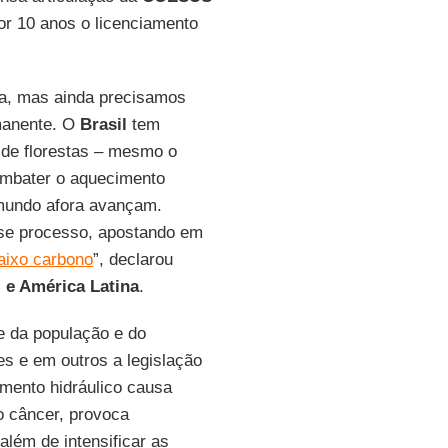
or 10 anos o licenciamento
a, mas ainda precisamos
rmanente. O
Brasil
tem
 de florestas – mesmo o
ombater o aquecimento
s mundo afora avançam.
sse processo, apostando em
aixo carbono
”, declarou
l e América Latina
.
e da população e do
s e em outros a legislação
amento hidráulico causa
o câncer, provoca
 além de intensificar as