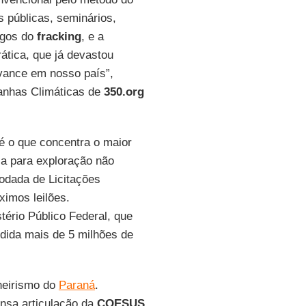
 públicas, seminários,
rigos do
fracking
, e a
ática, que já devastou
vance em nosso país”,
anhas Climáticas de
350.org
é o que concentra o maior
a para exploração não
odada de Licitações
ximos leilões.
tério Público Federal, que
dida mais de 5 milhões de
neirismo do
Paraná
.
ensa articulação da
COESUS