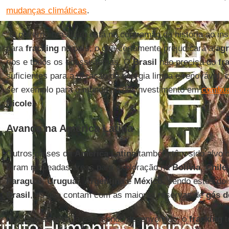
mudanças climáticas
.
“O governo brasileiro está na contramão da história ao ins
para
fracking
no país, o que certamente prejudicará a
agr
rios e todos os ecossistemas. O
Brasil
não precisa do
fr
suficientes para a geração de energia limpa e renovável, c
ser exemplo para o mundo no desinvestimento em
combus
Nicole
.
Avanço na América Latina
Outros países da
América Latina
também têm sido alvo d
foram mapeadas áreas para exploração na
Bolívia
,
Chile
Paraguai
,
Uruguai
,
Argentina
e
México
, sendo estes doi
Brasil
, os que contam com as maiores reservas de
gás d
Nos países onde já está sendo desenvolvido, o
fracking
t