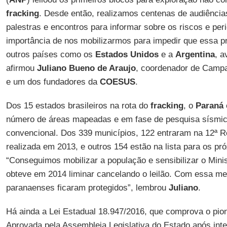
fracking
. Desde então, realizamos centenas de audiências
palestras e encontros para informar sobre os riscos e pe
importância de nos mobilizarmos para impedir que essa pr
outros países como os
Estados Unidos
e a
Argentina
, a
afirmou
Juliano Bueno de Araujo
, coordenador de Camp
e um dos fundadores da
COESUS
.
Dos 15 estados brasileiros na rota do
fracking
, o
Paraná
número de áreas mapeadas e em fase de pesquisa sísmic
convencional. Dos 339 municípios, 122 entraram na 12ª R
realizada em 2013, e outros 154 estão na lista para os pró
“Conseguimos mobilizar a população e sensibilizar o Minis
obteve em 2014 liminar cancelando o leilão. Com essa me
paranaenses ficaram protegidos”, lembrou
Juliano
.
Há ainda a Lei Estadual 18.947/2016, que comprova o pio
Aprovada pela Assembleia Legislativa do Estado após int