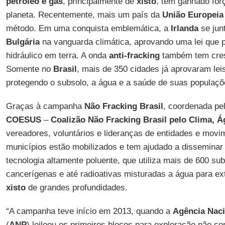
petróleo e gás
, principalmente de
xisto
, tem ganhado for
planeta. Recentemente, mais um país da
União Europeia
método. Em uma conquista emblemática, a
Irlanda
se jun
Bulgária
na vanguarda climática, aprovando uma lei que p
hidráulico em terra. A onda
anti-fracking
também tem cre
Somente no
Brasil
, mais de 350 cidades já aprovaram lei
protegendo o subsolo, a água e a saúde de suas populaçõ
Graças à campanha
Não Fracking Brasil
, coordenada pe
COESUS
–
Coalizão Não Fracking Brasil pelo Clima, Á
vereadores, voluntários e lideranças de entidades e movi
municípios estão mobilizados e tem ajudado a disseminar
tecnologia altamente poluente, que utiliza mais de 600 su
cancerígenas e até radioativas misturadas a água para ext
xisto
de grandes profundidades.
“A campanha teve início em 2013, quando a
Agência Naci
(
ANP
) leiloou os primeiros blocos para exploração não c