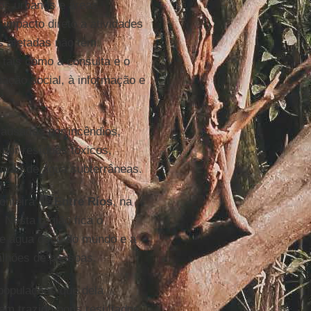
os urbanos e áreas
impacto direto a atividades
s afetadas não têm
 tais como a consulta e o
ipação social, à informação e
ausados por incêndios,
o por resíduos tóxicos,
ervas de água subterrâneas.
ronteira de
Entre Ríos
, na
. Nesta região fica o
 de água doce do mundo e a
ilhões de pessoas.
populações que dela
em trazido bons resultados