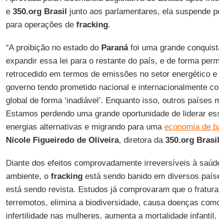
e
350.org
Brasil
junto aos parlamentares, ela suspende p
para operações de
fracking
.
“A proibição no estado do
Paraná
foi uma grande conquist
expandir essa lei para o restante do país, e de forma pe
retrocedido em termos de emissões no setor energético e
governo tendo prometido nacional e internacionalmente c
global de forma ‘inadiável’. Enquanto isso, outros paíse
Estamos perdendo uma grande oportunidade de liderar e
energias alternativas e migrando para uma
economia de b
Nicole Figueiredo de Oliveira
, diretora da
350.org Brasi
Diante dos efeitos comprovadamente irreversíveis à saúd
ambiente, o
fracking
está sendo banido em diversos paíse
está sendo revista. Estudos já comprovaram que o fratur
terremotos, elimina a biodiversidade, causa doenças com
infertilidade nas mulheres, aumenta a mortalidade infantil,