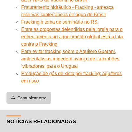
Fraturamento hidráulico - Fracking - ameaça
reservas subterrâneas de água do Brasil
Fracking é tema de seminário no RS
Entre as propostas defendidas pela Igreja para o
enfrentamento ao aquecimento global está a luta
contra o Fracking
Para evitar fracking sobre o Aquífero Guarani,
ambientalistas impedem avanço de caminhões
‘vibradores’ para o Uruguai
Produção de gás de xisto por fracking: aquíferos
em risco
⚠️
Comunicar erro
NOTÍCIAS RELACIONADAS