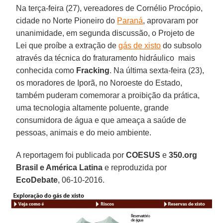
Na terça-feira (27), vereadores de Cornélio Procópio,
cidade no Norte Pioneiro do
Paraná
, aprovaram por
unanimidade, em segunda discussão, o Projeto de
Lei que proíbe a extração de
gás de xisto
do subsolo
através da técnica do fraturamento hidráulico  mais
conhecida como
Fracking
. Na última sexta-feira (23),
os moradores de Iporã, no Noroeste do Estado,
também puderam comemorar a proibição da prática,
uma tecnologia altamente poluente, grande
consumidora de água e que ameaça a saúde de
pessoas, animais e do meio ambiente.
A reportagem foi publicada por
COESUS
e
350.org
Brasil e América Latina
e reproduzida por
EcoDebate
, 06-10-2016.