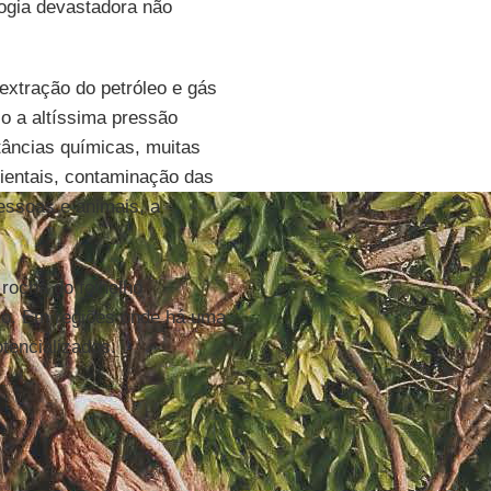
logia devastadora não
extração do petróleo e gás
lo a altíssima pressão
tâncias químicas, muitas
ientais, contaminação das
essoas e animais, a
 rocha do folhelho
olo. Em regiões onde há uma
tencializados.