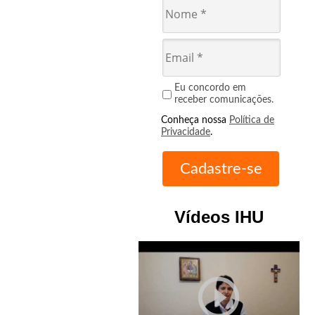
Eu concordo em
receber comunicações.
Conheça nossa
Política de
Privacidade
.
Vídeos IHU
play_circle_outline