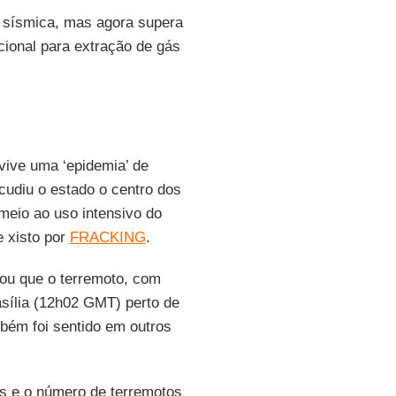
e sísmica, mas agora supera
ional para extração de gás
ive uma ‘epidemia’ de
cudiu o estado o centro dos
meio ao uso intensivo do
e xisto por
FRACKING
.
mou que o terremoto, com
asília (12h02 GMT) perto de
bém foi sentido em outros
s e o número de terremotos