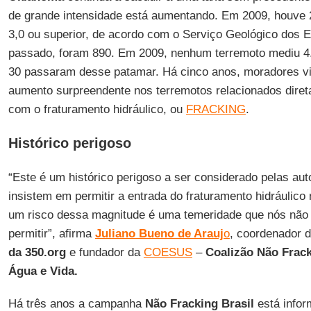
de grande intensidade está aumentando. Em 2009, houve 
3,0 ou superior, de acordo com o Serviço Geológico dos 
passado, foram 890. Em 2009, nenhum terremoto mediu 4
30 passaram desse patamar. Há cinco anos, moradores vi
aumento surpreendente nos terremotos relacionados diret
com o fraturamento hidráulico, ou
FRACKING
.
Histórico perigoso
“Este é um histórico perigoso a ser considerado pelas aut
insistem em permitir a entrada do fraturamento hidráulico
um risco dessa magnitude é uma temeridade que nós nã
permitir”, afirma
Juliano Bueno de Arauj
o
, coordenador 
da 350.org
e fundador da
COESUS
–
Coalizão Não Frack
Água e Vida.
Há três anos a campanha
Não Fracking Brasil
está infor