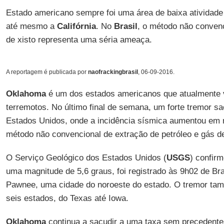
Estado americano sempre foi uma área de baixa atividad
até mesmo a
Califórnia
. No
Brasil
, o método não convenc
de xisto representa uma séria ameaça.
A reportagem é publicada por
naofrackingbrasil
, 06-09-2016.
Oklahoma
é um dos estados americanos que atualmente v
terremotos. No último final de semana, um forte tremor sa
Estados Unidos, onde a incidência sísmica aumentou em 
método não convencional de extração de petróleo e gás d
O Serviço Geológico dos Estados Unidos (
USGS
) confir
uma magnitude de 5,6 graus, foi registrado às 9h02 de Br
Pawnee, uma cidade do noroeste do estado. O tremor tam
seis estados, do Texas até Iowa.
Oklahoma
continua a sacudir a uma taxa sem precedente