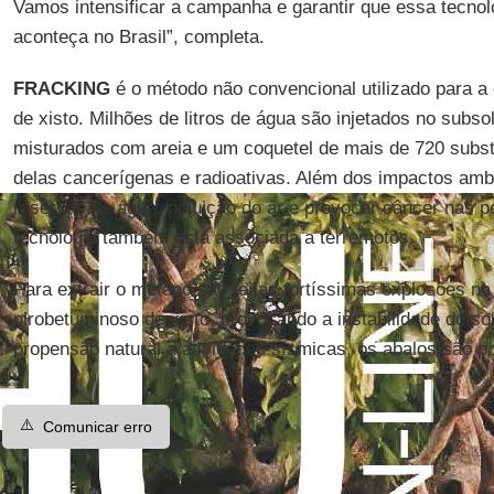
Vamos intensificar a campanha e garantir que essa tecno
aconteça no Brasil”, completa.
FRACKING
é o método não convencional utilizado para a 
de xisto. Milhões de litros de água são injetados no subso
misturados com areia e um coquetel de mais de 720 subs
delas cancerígenas e radioativas. Além dos impactos amb
reservas de água, poluição do ar e provocar câncer nas p
tecnologia também está associada a terremotos.
Para extrair o metano são feitas fortíssimas explosões na
pirobetuminoso de xisto, provocando a instabilidade do s
propensão natural a atividades sísmicas, os abalos são po
⚠️
Comunicar erro