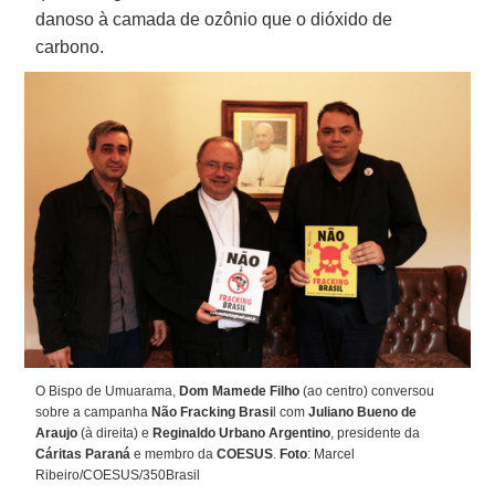
danoso à camada de ozônio que o dióxido de
carbono.
O Bispo de Umuarama,
Dom Mamede Filho
(ao centro) conversou
sobre a campanha
Não Fracking Brasi
l com
Juliano Bueno de
Araujo
(à direita) e
Reginaldo Urbano
Argentino
, presidente da
Cáritas Paraná
e membro da
COESUS
.
Foto
: Marcel
Ribeiro/COESUS/350Brasil