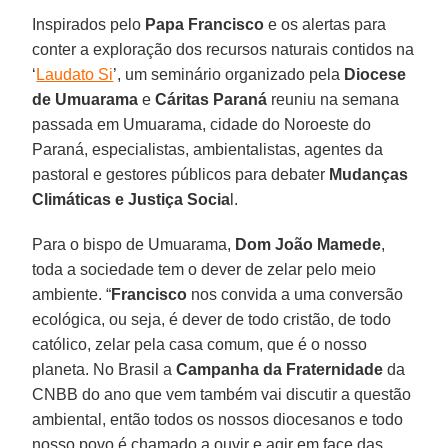
Inspirados pelo
Papa Francisco
e os alertas para
conter a exploração dos recursos naturais contidos na
‘
Laudato Si
’, um seminário organizado pela
Diocese
de Umuarama
e
Cáritas Paraná
reuniu na semana
passada em Umuarama, cidade do Noroeste do
Paraná, especialistas, ambientalistas, agentes da
pastoral e gestores públicos para debater
Mudanças
Climáticas e Justiça Socia
l.
Para o bispo de Umuarama,
Dom João Mamede
,
toda a sociedade tem o dever de zelar pelo meio
ambiente. “
Francisco
nos convida a uma conversão
ecológica, ou seja, é dever de todo cristão, de todo
católico, zelar pela casa comum, que é o nosso
planeta. No Brasil a
Campanha da Fraternidade
da
CNBB do ano que vem também vai discutir a questão
ambiental, então todos os nossos diocesanos e todo
nosso povo é chamado a ouvir e agir em face das