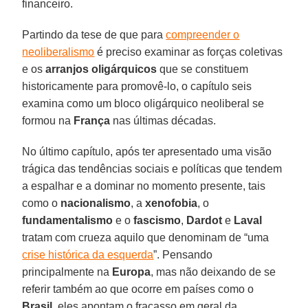
financeiro.
Partindo da tese de que para
compreender o
neoliberalismo
é preciso examinar as forças coletivas
e os
arranjos oligárquicos
que se constituem
historicamente para promovê-lo, o capítulo seis
examina como um bloco oligárquico neoliberal se
formou na
França
nas últimas décadas.
No último capítulo, após ter apresentado uma visão
trágica das tendências sociais e políticas que tendem
a espalhar e a dominar no momento presente, tais
como o
nacionalismo
, a
xenofobia
, o
fundamentalismo
e o
fascismo
,
Dardot
e
Laval
tratam com crueza aquilo que denominam de “uma
crise histórica da esquerda
”. Pensando
principalmente na
Europa
, mas não deixando de se
referir também ao que ocorre em países como o
Brasil
, eles apontam o fracasso em geral da