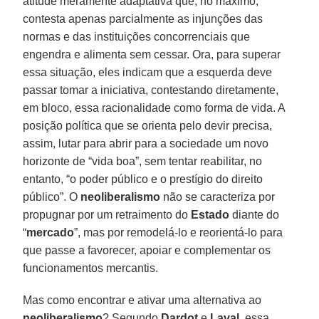
atitude meramente adaptativa que, no máximo,
contesta apenas parcialmente as injunções das
normas e das instituições concorrenciais que
engendra e alimenta sem cessar. Ora, para superar
essa situação, eles indicam que a esquerda deve
passar tomar a iniciativa, contestando diretamente,
em bloco, essa racionalidade como forma de vida. A
posição política que se orienta pelo devir precisa,
assim, lutar para abrir para a sociedade um novo
horizonte de “vida boa”, sem tentar reabilitar, no
entanto, “o poder público e o prestígio do direito
público”. O
neoliberalismo
não se caracteriza por
propugnar por um retraimento do
Estado
diante do
“
mercado
”, mas por remodelá-lo e reorientá-lo para
que passe a favorecer, apoiar e complementar os
funcionamentos mercantis.
Mas como encontrar e ativar uma alternativa ao
neoliberalismo
? Segundo
Dardot
e
Laval
, essa