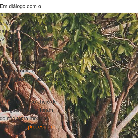
. Em diálogo com o
da, pois a guerrilheira fazia
uer estudar enfermagem,
mas de integração às
ças de
Bogotá
,
Medellín
e
asso para a democracia. "A
ina.
Ezequiel
, outro membro
 que a guerra acabou é bom,
m longo discurso cheio de
 ex-guerrilheiros foram
ado não toma medidas
e defendem o
processo de