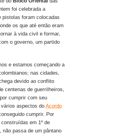
nte do
Bloco Oriental
das
ntem foi celebrada a
 e pistolas foram colocadas
onde os que até então eram
ornar à vida civil e formar,
com o governo, um partido
emos e estamos começando a
colombianos; nas cidades,
chega devido ao conflito
e centenas de guerrilheiros,
por cumprir com seu
 vários aspectos do
Acordo
conseguido cumprir. Por
 construídas em 1º de
, não passa de um pântano