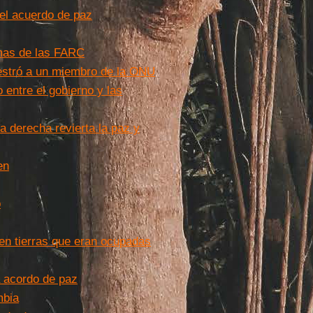
el acuerdo de paz
mas de las FARC
uestró a un miembro de la ONU
 entre el gobierno y las
a derecha revierta la paz y
en
o
en tierras que eran ocupadas
a acordo de paz
mbia