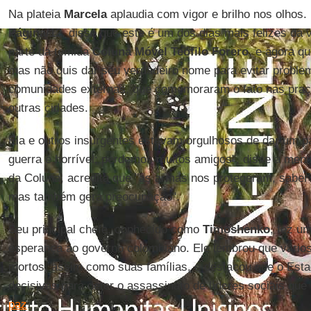
Na plateia
Marcela
aplaudia com vigor e brilho nos olhos
Página/12
, disse que este é um dos dias mais felizes da vi
parte da temida
Coluna Móvel Teófilo Forero
, e agora q
mas não quis dar seu verdadeiro nome para evitar proble
comunidades externas, que comemoraram o fato nas pra
outras cidades.
Ela e outros insurgentes estavam orgulhosos de dar um p
guerra é horrível; perdemos muitos amigos", disse a men
da Coluna, acredita que "as armas nos protegeram, saber
mas também gera preocupação".
Seu principal chefe, conhecido como
Timoshenko
, fez u
esperança ao governo colombiano. Ele lembrou que vários
mortos, assim como suas famílias, e destacou que o Est
decisivas para deter o assassinato de líderes sociais qu
paz
.