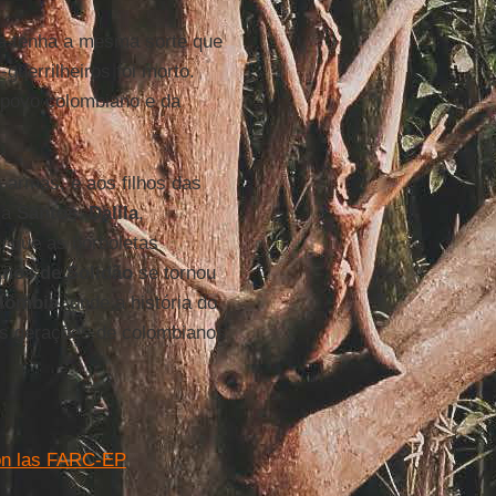
ra tenha a mesma sorte que
guerrilheiros foi morto.
 povo colombiano e da
s armas, e aos filhos das
 a
Santos
.
Dalila
,
u que as borboletas
nos de Solidão
se tornou
olômbia
, onde a história do
as gerações de colombianos
 con las FARC-EP