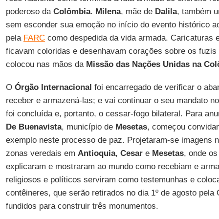
poderoso da
Colômbia
.
Milena
, mãe de
Dalila
, também um
sem esconder sua emoção no início do evento histórico a
pela
FARC
como despedida da vida armada. Caricaturas e
ficavam coloridas e desenhavam corações sobre os fuzis 
colocou nas mãos da
Missão das Nações Unidas na Co
O
Órgão Internacional
foi encarregado de verificar o ab
receber e armazená-las; e vai continuar o seu mandato no
foi concluída e, portanto, o cessar-fogo bilateral. Para an
De Buenavista
, município de
Mesetas
, começou convidan
exemplo neste processo de paz. Projetaram-se imagens no
zonas veredais em
Antioquia
,
Cesar
e
Mesetas
, onde os
explicaram e mostraram ao mundo como recebiam e ar
religiosos e políticos serviram como testemunhas e colo
contêineres, que serão retirados no dia 1º de agosto pel
fundidos para construir três monumentos.