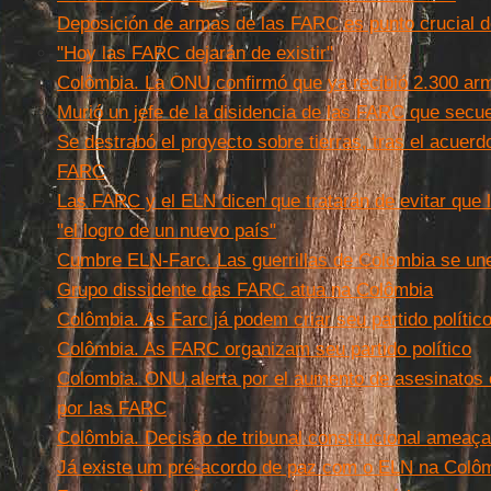
Deposición de armas de las FARC es punto crucial d
"Hoy las FARC dejarán de existir"
Colômbia. La ONU confirmó que ya recibió 2.300 ar
Murió un jefe de la disidencia de las FARC que sec
Se destrabó el proyecto sobre tierras, tras el acuerdo
FARC
Las FARC y el ELN dicen que tratarán de evitar que l
"el logro de un nuevo país"
Cumbre ELN-Farc. Las guerrillas de Colombia se un
Grupo dissidente das FARC atua na Colômbia
Colômbia. As Farc já podem criar seu partido polític
Colômbia. As FARC organizam seu partido político
Colombia. ONU alerta por el aumento de asesinatos 
por las FARC
Colômbia. Decisão de tribunal constitucional ameaç
Já existe um pré-acordo de paz com o ELN na Colô