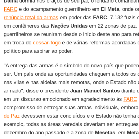
Dalila
dormia nos braços de seu pai, o lendário comanda
FARC
e do acampamento guerrilheiro em
El Meta
, onde o
renúncia total da armas
em poder das
FARC
. 7.132 fuzis
em contêineres das
Nações Unidas
em 22 zonas de paz, 
guerrilheiros se reuniram desde o início deste ano para ret
em troca do
cessar-fogo
e de várias reformas acordadas 
político para aspirar ao poder.
"A entrega das armas é o símbolo do novo país que pod
ser. Um país onde as oportunidades cheguem a todos os 
nas vilas e nas aldeias mais remotas, onde o Estado não 
armado", disse o presidente
Juan Manuel Santos
diante d
em um discurso emocionado em agradecimento às
FARC
compromisso de entregar suas armas individuais, embora
de Paz
devessem estar concluídos e o Estado não tenha 
exemplo, todas as áreas veredais deveriam ser entregues
dezembro do ano passado e a zona de
Mesetas
, em
Meta