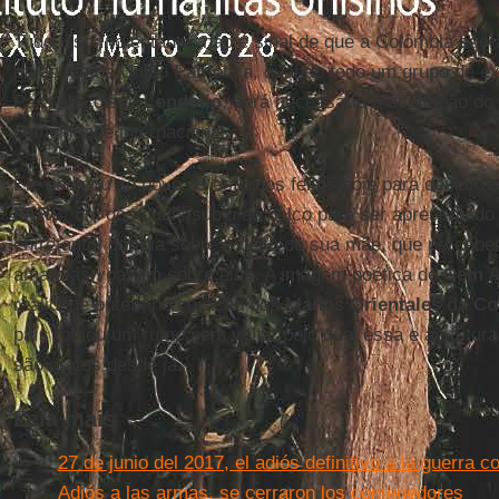
Tudo isso, no entanto, não é sinal de que a Colômbia ago
na época da União Patriótica, quando todo um grupo de ex-
Para ele, disse
Londoño
, será necessária a aceitação do
comunidade internacional.
Ele dedicou ao povo os esforços feitos hoje para deixar a
FARC
, um dos quais subiu ao palco para ser apresentado
entretanto, dormia sobre o peito de sua mãe, que percebe
amarelas voavam sobre elas. A imagem poética de
Cem A
realidade ontem no coração dos
Llanos Orientales da C
país tomou um rumo sem volta, pelo qual essa e as futur
são gratos desde já.
Leia mais
27 de junio del 2017, el adiós definitivo a la guerra
Adiós a las armas, se cerraron los contenedores