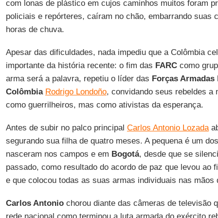
com lonas de plástico em cujos caminhos muitos foram pr
policiais e repórteres, caíram no chão, embarrando suas
horas de chuva.
Apesar das dificuldades, nada impediu que a Colômbia ce
importante da história recente: o fim das
FARC
como grup
arma será a palavra, repetiu o líder das
Forças Armadas 
Colômbia
Rodrigo Londoño
, convidando seus rebeldes a 
como guerrilheiros, mas como ativistas da esperança.
Antes de subir no palco principal
Carlos Antonio Lozada
ab
segurando sua filha de quatro meses. A pequena é um dos
nasceram nos campos e em
Bogotá
, desde que se silen
passado, como resultado do acordo de paz que levou ao 
e que colocou todas as suas armas individuais nas mãos
Carlos Antonio
chorou diante das câmeras de televisão 
rede nacional como terminou a luta armada do exército re