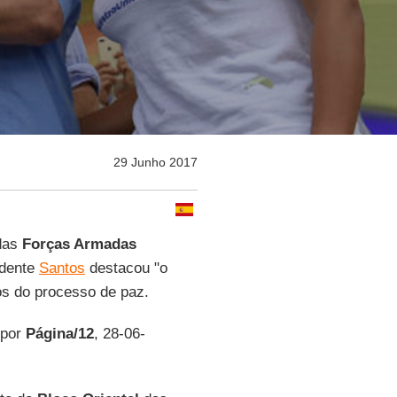
29 Junho 2017
 das
Forças Armadas
idente
Santos
destacou "o
s do processo de paz.
 por
Página/12
, 28-06-