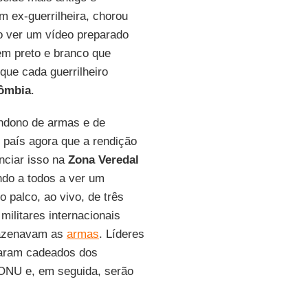
 ex-guerrilheira, chorou
o ver um vídeo preparado
m preto e branco que
que cada guerrilheiro
lômbia
.
andono de armas e de
 país agora que a rendição
unciar isso na
Zona Veredal
do a todos a ver um
 palco, ao vivo, de três
 militares internacionais
mazenavam as
armas
. Líderes
caram cadeados dos
a ONU e, em seguida, serão