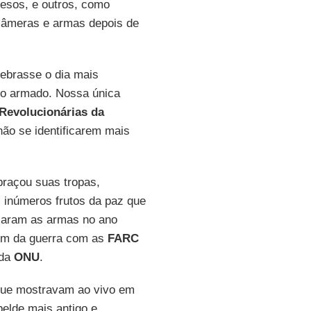
esos, e outros, como
 câmeras e armas depois de
lebrasse o dia mais
o armado. Nossa única
Revolucionárias da
não se identificarem mais
raçou suas tropas,
 inúmeros frutos da paz que
ciaram as armas no ano
fim da guerra com as
FARC
 da
ONU
.
que mostravam ao vivo em
belde mais antigo e