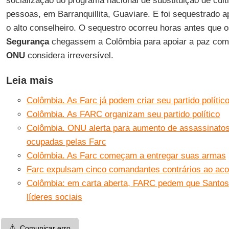
socialização do programa nacional de substituição de cul
pessoas, em Barranquillita, Guaviare. E foi sequestrado a
o alto conselheiro. O sequestro ocorreu horas antes que
Segurança
chegassem a Colômbia para apoiar a paz co
ONU
considera irreversível.
Leia mais
Colômbia. As Farc já podem criar seu partido polític
Colômbia. As FARC organizam seu partido político
Colômbia. ONU alerta para aumento de assassinato
ocupadas pelas Farc
Colômbia. As Farc começam a entregar suas armas
Farc expulsam cinco comandantes contrários ao aco
Colômbia: em carta aberta, FARC pedem que Santos 
líderes sociais
⚠️
Comunicar erro