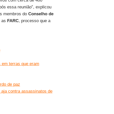
tivos com cerca de 400
pós essa reunião”, explicou
 os membros do
Conselho de
m as
FARC
, processo que a
o
s em terras que eram
rdo de paz
aja contra assassinatos de