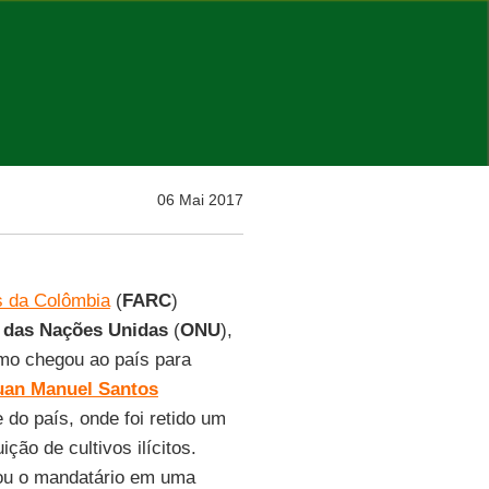
06 Mai 2017
s da Colômbia
(
FARC
)
 das Nações Unidas
(
ONU
),
mo chegou ao país para
uan Manuel Santos
do país, onde foi retido um
ção de cultivos ilícitos.
mou o mandatário em uma