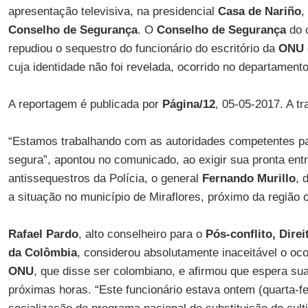
apresentação televisiva, na presidencial
Casa de Nariño
,
Conselho de Segurança
. O
Conselho de Segurança
do o
repudiou o sequestro do funcionário do escritório da
ONU
cuja identidade não foi revelada, ocorrido no departament
A reportagem é publicada por
Página/12
, 05-05-2017. A t
“Estamos trabalhando com as autoridades competentes par
segura”, apontou no comunicado, ao exigir sua pronta entr
antissequestros da Polícia, o general
Fernando Murillo
, 
a situação no município de Miraflores, próximo da região 
Rafael Pardo
, alto conselheiro para o
Pós-conflito, Dir
da Colômbia
, considerou absolutamente inaceitável o o
ONU
, que disse ser colombiano, e afirmou que espera sua
próximas horas. “Este funcionário estava ontem (quarta-