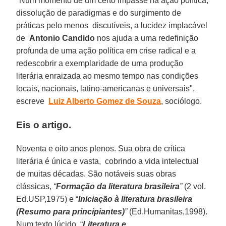
"Num momento de um certo impasse na ação política,
dissolução de paradigmas e do surgimento de
práticas pelo menos discutíveis, a lucidez implacável
de
Antonio Candido
nos ajuda a uma redefinição
profunda de uma ação política em crise radical e a
redescobrir a exemplaridade de uma produção
literária enraizada ao mesmo tempo nas condições
locais, nacionais, latino-americanas e universais",
escreve
Luiz Alberto Gomez de Souza
, sociólogo.
Eis o artigo.
Noventa e oito anos plenos. Sua obra de crítica
literária é única e vasta, cobrindo a vida intelectual
de muitas décadas. São notáveis suas obras
clássicas,
“
Formação da literatura brasileira
”
(2 vol.
Ed.USP,1975) e “
Iniciação à literatura brasileira
(Resumo para principiantes)
”
(Ed.Humanitas,1998).
Num texto lúcido, “
Literatura e