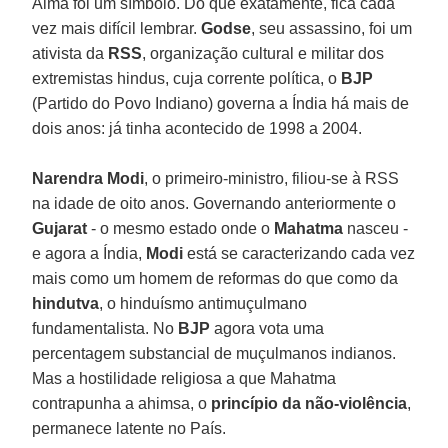
Alma foi um símbolo. Do que exatamente, fica cada
vez mais difícil lembrar.
Godse
, seu assassino, foi um
ativista da
RSS
, organização cultural e militar dos
extremistas hindus, cuja corrente política, o
BJP
(Partido do Povo Indiano) governa a Índia há mais de
dois anos: já tinha acontecido de 1998 a 2004.
Narendra Modi
, o primeiro-ministro, filiou-se à RSS
na idade de oito anos. Governando anteriormente o
Gujarat
- o mesmo estado onde o
Mahatma
nasceu -
e agora a Índia,
Modi
está se caracterizando cada vez
mais como um homem de reformas do que como da
hindutva
, o hinduísmo antimuçulmano
fundamentalista. No
BJP
agora vota uma
percentagem substancial de muçulmanos indianos.
Mas a hostilidade religiosa a que Mahatma
contrapunha a ahimsa, o
princípio da não-violência
,
permanece latente no País.