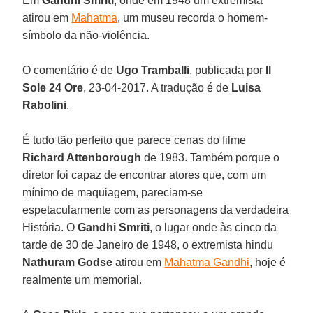
Em
Gandhi Smriti
, onde em 1948 um extremista
atirou em
Mahatma
, um museu recorda o homem-
símbolo da não-violência.
O comentário é de
Ugo Tramballi
, publicada por
Il
Sole 24 Ore
, 23-04-2017. A tradução é de
Luisa
Rabolini
.
É tudo tão perfeito que parece cenas do filme
Richard Attenborough
de 1983. Também porque o
diretor foi capaz de encontrar atores que, com um
mínimo de maquiagem, pareciam-se
espetacularmente com as personagens da verdadeira
História. O
Gandhi Smriti
, o lugar onde às cinco da
tarde de 30 de Janeiro de 1948, o extremista hindu
Nathuram Godse
atirou em
Mahatma Gandhi
, hoje é
realmente um memorial.