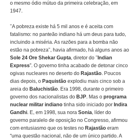
o mesmo ódio mútuo da primeira celebração, em
1947.
"A pobreza existe há 5 mil anos e é aceita com
fatalismo: no panteão indiano há um deus para tudo,
incluindo a miséria. As razões para a bomba não
estão na pobreza", havia afirmado, há alguns anos ao
Sole 24 Ore
Shekar Gupta
, diretor do ''
Indian
Express
”. O governo tinha acabado de detonar cinco
ogivas nucleares no deserto do
Rajastão
. Poucos
dias depois, o
Paquistão
explodiu mais cinco sob a
areia do
Baluchistão
. Era 1998, durante o primeiro
governo dos nacionalistas do
BJP
. Mas o
programa
nuclear militar indiano
tinha sido iniciado por
Indira
Gandhi
. E, em 1998, sua nora
Sonia
, líder do
governo paralelo de oposição no Congresso, afirmou
com entusiasmo que os testes no
Rajastão
eram
“uma questão nacional, não de um único partido. A