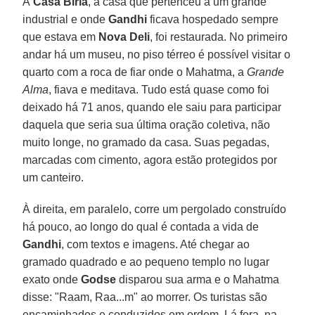
A
Casa Birla
, a casa que pertenceu a um grande
industrial e onde
Gandhi
ficava hospedado sempre
que estava em
Nova Deli
, foi restaurada. No primeiro
andar há um museu, no piso térreo é possível visitar o
quarto com a roca de fiar onde o Mahatma, a
Grande
Alma
, fiava e meditava. Tudo está quase como foi
deixado há 71 anos, quando ele saiu para participar
daquela que seria sua última oração coletiva, não
muito longe, no gramado da casa. Suas pegadas,
marcadas com cimento, agora estão protegidos por
um canteiro.
À direita, em paralelo, corre um pergolado construído
há pouco, ao longo do qual é contada a vida de
Gandhi
, com textos e imagens. Até chegar ao
gramado quadrado e ao pequeno templo no lugar
exato onde
Godse
disparou sua arma e o Mahatma
disse: "Raam, Raa...m" ao morrer. Os turistas são
encaminhados e conduzidos em ordem. Lá fora, na