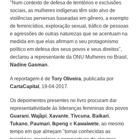
"Num contexto de defesa de territórios e exclusões
sociais, as mulheres indígenas têm sido alvo de
violências perversas baseadas em gênero, a exemplo
de feminicídios, exploração sexual, tráfico de pessoas
e agressões de outras naturezas que se acentuam na
medida em que elas afirmam o seu protagonismo
político em defesa dos seus povos e seus direitos",
declarou a representante da ONU Mulheres no Brasil,
Nadine Gasman
.
A reportagem é de
Tory Oliveira
, publicada por
CartaCapital
, 19-04-2017.
Os depoimentos presentes no livro procuram dar
representatividade às lideranças femininas dos povos
Guarani
,
Wajãpi
,
Xavante
,
Tivcuna
,
Baikari
,
Tukano
,
Paumari
,
Ikpeng
e
Kawaiwete
, ao mesmo
tempo em que almejam "tornar conhecidas as