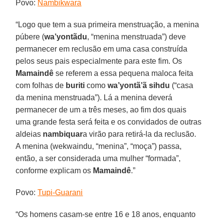
Povo:
Nambikwara
“Logo que tem a sua primeira menstruação, a menina
púbere (
wa’yontãdu
, “menina menstruada”) deve
permanecer em reclusão em uma casa construída
pelos seus pais especialmente para este fim. Os
Mamaindê
se referem a essa pequena maloca feita
com folhas de
buriti
como
wa’yontã’ã sihdu
(“casa
da menina menstruada”). Lá a menina deverá
permanecer de um a três meses, ao fim dos quais
uma grande festa será feita e os convidados de outras
aldeias
nambiquar
a virão para retirá-la da reclusão.
A menina (wekwaindu, “menina”, “moça”) passa,
então, a ser considerada uma mulher “formada”,
conforme explicam os
Mamaindê
.”
Povo:
Tupi-Guarani
“Os homens casam-se entre 16 e 18 anos, enquanto