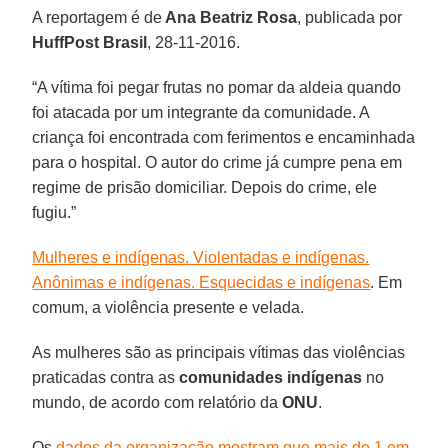
A reportagem é de
Ana Beatriz Rosa
, publicada por
HuffPost Brasil
, 28-11-2016.
“A vítima foi pegar frutas no pomar da aldeia quando
foi atacada por um integrante da comunidade. A
criança foi encontrada com ferimentos e encaminhada
para o hospital. O autor do crime já cumpre pena em
regime de prisão domiciliar. Depois do crime, ele
fugiu.”
Mulheres e indígenas. Violentadas e indígenas.
Anônimas e indígenas. Esquecidas e indígenas
. Em
comum, a violência presente e velada.
As mulheres são as principais vítimas das violências
praticadas contra as
comunidades indígenas
no
mundo, de acordo com relatório da
ONU
.
Os
dados da organização mostram que mais de 1 em