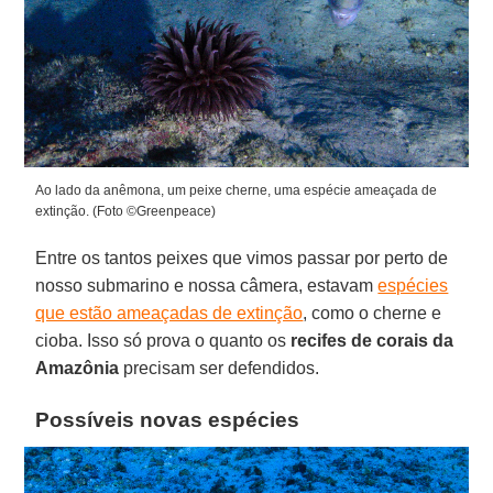
Ao lado da anêmona, um peixe cherne, uma espécie ameaçada de
extinção. (Foto ©Greenpeace)
Entre os tantos peixes que vimos passar por perto de
nosso submarino e nossa câmera, estavam
espécies
que estão ameaçadas de extinção
, como o cherne e
cioba. Isso só prova o quanto os
recifes de corais da
Amazônia
precisam ser defendidos.
Possíveis novas espécies